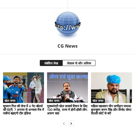
CG News
संबंधित लेख
लेखक से और अधिक
खेल जगत
खेल जगत
खेल जगत
शुभमन गिल की सेना में 4 नेट बॉलर्स
मुख्यमंत्री खेल उत्कर्ष मिशन के लिए
महिला पहलवान यौन उत्पीड़न मामला:
की एंट्री, 7 अगस्त से अभ्यास मैच में
100 करोड़, राज्य में होगी हॉकी लीग-
बृजभूषण शरण सिंह और विनोद तोमर
पसीना बहाएगी टीम इंडिया
अरूण साव
दिल्ली कोर्ट से बरी