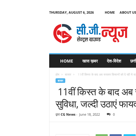
THURSDAY, AUGUST 6, 2026
HOME
ABOUT U
C
G
HOME
खास ख़बर
देश-विदेश
छत्
N
e
होम
बाजार
11वीं किस्त के बाद अब सरकार किसानों को दे रही ये बड़
w
बाजार
s
11वीं किस्त के बाद अब 
सुविधा, जल्दी उठाएं फाय
द्वारा
CG News
-
June 18, 2022
0