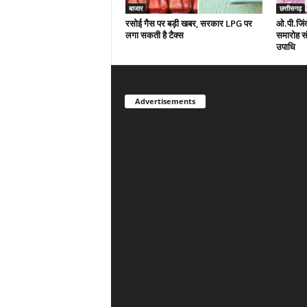
बाजार
छत्तीसगढ़
रसोई गैस पर बड़ी खबर, सरकार LPG पर
ओ.पी.जिंदल
लगा सकती है टैक्स
समारोह संप
उपाधि
Advertisements