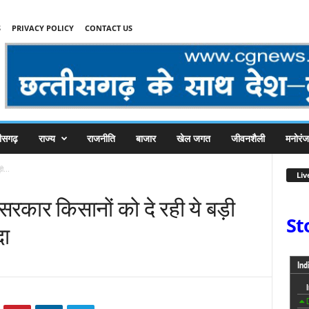
S
PRIVACY POLICY
CONTACT US
तीसगढ़
राज्य
राजनीति
बाजार
खेल जगत
जीवनशैली
मनोरं
ी...
Liv
सरकार किसानों को दे रही ये बड़ी
St
दा