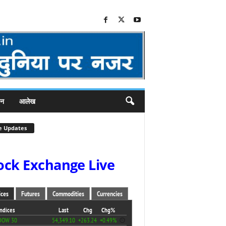
जन
आलेख
e Updates
ock Exchange Live