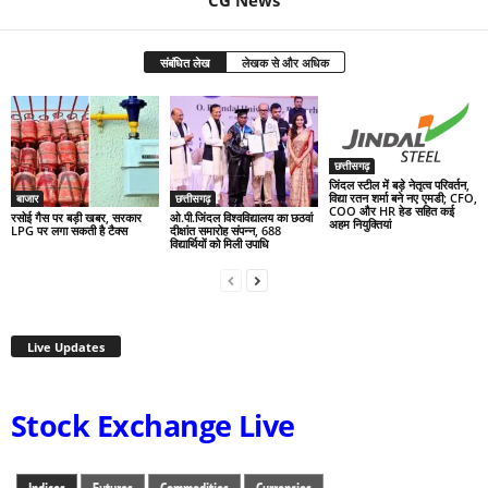
CG News
संबंधित लेख
लेखक से और अधिक
छत्तीसगढ़
जिंदल स्टील में बड़े नेतृत्व परिवर्तन,
विद्या रतन शर्मा बने नए एमडी; CFO,
बाजार
छत्तीसगढ़
COO और HR हेड सहित कई
रसोई गैस पर बड़ी खबर, सरकार
ओ.पी.जिंदल विश्वविद्यालय का छठवां
अहम नियुक्तियां
LPG पर लगा सकती है टैक्स
दीक्षांत समारोह संपन्न, 688
विद्यार्थियों को मिली उपाधि
Live Updates
Stock Exchange Live