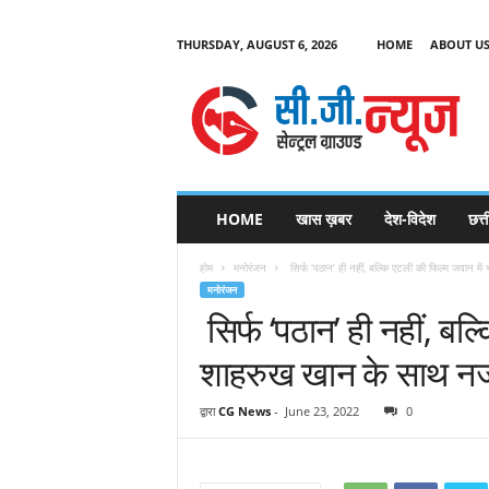
THURSDAY, AUGUST 6, 2026
HOME
ABOUT U
C
G
HOME
खास ख़बर
देश-विदेश
छत्
N
e
होम
मनोरंजन
सिर्फ ‘पठान’ ही नहीं, बल्कि एटली की फिल्म जवान में 
w
मनोरंजन
s
सिर्फ ‘पठान’ ही नहीं, बल
शाहरुख खान के साथ नज
द्वारा
CG News
-
June 23, 2022
0