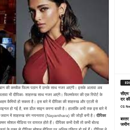
EDI
खान की कमबैक फिल्म पठान में उनके साथ नजर आएंगी। इसके अलावा अब
सीएम 
 अलावा भी दीपिका- शाहरुख साथ नजर आएंगे। फिल्मफेयर की एक रिपोर्ट के
दर की 
 अहम कैमियो हो सकता है। इस बारे में दीपिका की शाहरुख और एटली से
CG N
त फाइनल हो गई है, बस डील साइन करना बाकी है। हालांकि अभी तक इस बारे में
कि जवान में शाहरुख संग नयनतारा (Nayanthara) की जोड़ी बनी है।
दीपिका
बस्तर
क्सर सोशल मीडिया पर वायरल होते हैं। दीपिका कभी देसी तो कभी बोल्ड
जमीन 
इयां के वक्त से दीपिका सोशल मीडिया पर अधिक एक्टिव हो गई हैं। दीपिका ने