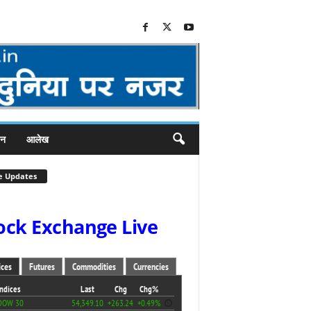
जन
आलेख
e Updates
ock Exchange Live