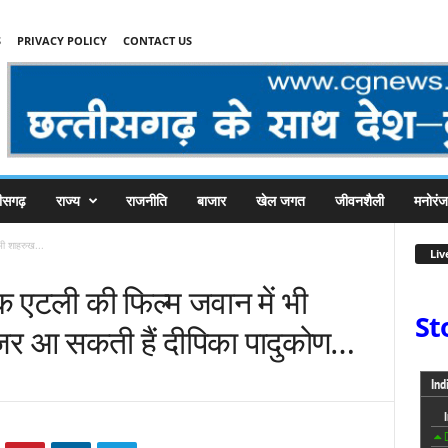
S
PRIVACY POLICY
CONTACT US
तीसगढ़
राज्य
राजनीति
बाजार
खेल जगत
जीवनशैली
मनोरं
भी शाहरुख...
Liv
्कि एटली की फिल्म जवान में भी
St
र आ सकती हैं दीपिका पादुकोण…