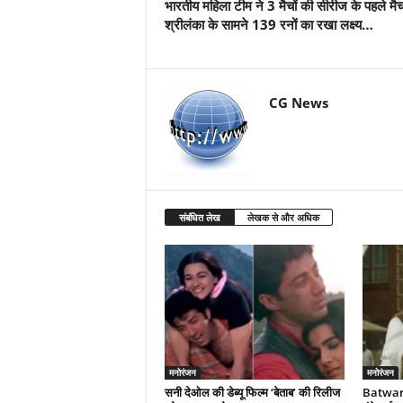
भारतीय महिला टीम ने 3 मैचों की सीरीज के पहले मैच 
श्रीलंका के सामने 139 रनों का रखा लक्ष्य…
CG News
संबंधित लेख
लेखक से और अधिक
मनोरंजन
मनोरंजन
सनी देओल की डेब्यू फिल्म ‘बेताब’ की रिलीज
Batwara