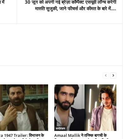
में
30 जून को अपनी नई ब्रेज़ा कॉम्पैक्ट एसयूवी लॉन्च करेगी
मारुति सुजुकी, जाने फीचर्स और कीमत के बारे में….
मनोरंजन
 1947 Trailer: विभाजन के
Amaal Mallik ने तनिष्क बागची के