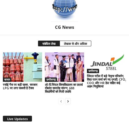
CG News
संबंधित लेख
लेखक से और अधिक
छत्तीसगढ़
जिंदल स्टील में बड़े नेतृत्व परिवर्तन,
विद्या रतन शर्मा बने नए एमडी; CFO,
बाजार
छत्तीसगढ़
COO और HR हेड सहित कई
रसोई गैस पर बड़ी खबर, सरकार
ओ.पी.जिंदल विश्वविद्यालय का छठवां
अहम नियुक्तियां
LPG पर लगा सकती है टैक्स
दीक्षांत समारोह संपन्न, 688
विद्यार्थियों को मिली उपाधि
Live Updates