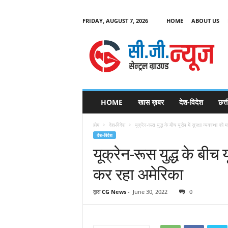
FRIDAY, AUGUST 7, 2026
HOME
ABOUT US
C
G
HOME
खास ख़बर
देश-विदेश
छत्
N
e
होम
देश-विदेश
यूक्रेन-रूस युद्ध के बीच यूरोप में सुरक्षा व्यवस्था को
w
देश-विदेश
s
यूक्रेन-रूस युद्ध के बीच य
कर रहा अमेरिका
द्वारा
CG News
-
June 30, 2022
0