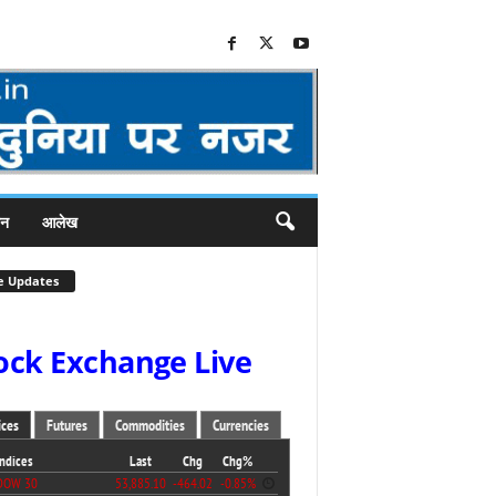
जन
आलेख
e Updates
ock Exchange Live