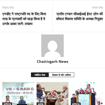
पिछला लेख
अगला लेख
एनडीए ने राष्ट्रपति पद के लिए किस
प्रदीप टण्डन सीआईआई ईस्ट ज़ोन की
तरह के प्रत्याशी को खड़ा किया है ये
कौशल विकास समिति के अध्यक्ष नियुक्त
उनके आका जानें: लखमा
Chattisgarh News
संबंधित लेख
लेखक से और अधिक
छत्तीसगढ़
आलेख
छत्तीसगढ़