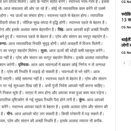
धन वापस मिलेगा। आय के नवीन स्रोत बनेंगे। स्‍वास्‍थ्‍य नरम-गरम है। इसके
CG N
ुन-
आज सफलता की ओर जा रहे हैं। कोई भी व्‍यवसायिक काम करेंगे तो उसमें
स्मोकि
 नव ऊर्जा का संचार होगा। स्‍वास्‍थ्‍य पहले से बेहतर होगा। व्‍यापारिक
13 सा
ी संभव है। भौतिक सुख-संपदा में वृद्ध‍ि होगी। स्‍वास्‍थ्‍य पहले से बेहतर है।
CG N
ा होगा और इसके अलावा समय बेहतरीन है।
सिंह-
आज आपकी बड़ी अच्‍छी स्थिति
ने हुए हैं। स्‍वास्‍थ्‍य पहले से बेहतर है। प्रेम और संतान का भरपूर सहयोग है।
थाईलैं
न्‍या-
आज व्‍यवसायिक स्थिति सुदृढ़ होगी। कोर्ट-कचहरी में विजय मिलेगी।
लोगों 
‍यापार का भरपूर सहयोग मिलेगा।
तुला-
आज ऊर्जा की थोड़ी कमी महसूस करेंगे।
CG N
ा नहीं है। प्रेम और संतान का भरपूर सहयोग मिलेगा। इसके अलावा व्‍यापारिक
ेशान करेगी।
वृश्चिक-
आज आप भावनाओं में बहकर कोई निर्णय न लें अन्‍यथा
ा है। प्रेम की स्थिति में लड़ाई हो सकती है। भावनाओं से भरे रहेंगे। आज
ाएगी। कोई समस्‍या नहीं है। स्‍वास्‍थ्‍य पहले से बेहतर है। प्रेम और संतान
तर पर नई शुरुआत दिख रही है। अभी पूंजी निवेश आपको नहीं करना चाहिए।
िकल चुके हैं। यात्रा में लाभ होगा और आपका रुका हुआ काम चल पड़ेगा।
 व्‍यापारिक दृष्टिकोण से नई सुखद स्थिति पैदा होने लगी है।
कुंभ-
आज आपको
 करेंगे। स्‍वास्‍थ्‍य आपका पहले से बेहतर है। इसके अलावा प्रेम और संतान की
व है।
मीन-
आज आपको चोट लग सकती है। किसी परेशानी में पड़ सकते हैं।
 मध्‍यम, प्रेम और संतान की अच्‍छी स्थिति है। इसके अलावा व्‍यापार भी करीब-