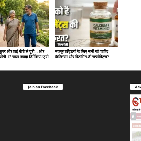
जीवनशैली
 शुगर और हाई बीपी से दूरी… और
मजबूत हड्डियों के लिए सभी को चाहिए
ं मिलेगी 13 साल ज्यादा डिमेंशिया-फ्री
कैल्शियम और विटामिन-डी सप्लीमेंट्स?
Join on Facebook
Adv