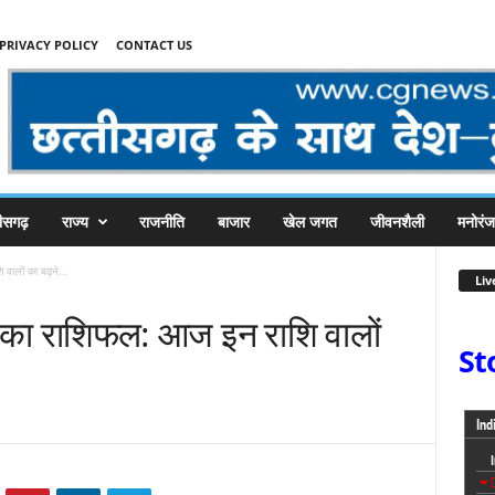
PRIVACY POLICY
CONTACT US
तीसगढ़
राज्य
राजनीति
बाजार
खेल जगत
जीवनशैली
मनोरं
ालों का बढ़ने...
Liv
का राशिफल: आज इन राशि वालों
St