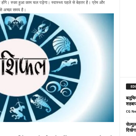
ोंगे। रुका हुआ काम चल पड़ेगा। स्‍वास्‍थ्‍य पहले से बेहतर है। प्रेम और
से अच्‍छा समय है।
EDI
बलूचिस
शहबा
CG N
सेल्य
दिखेग