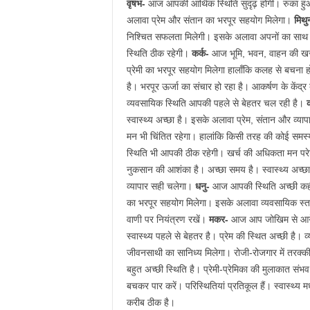
वृषभ-
आज आपकी आर्थिक स्थिति सुदृढ़ होगी। रुका हुआ 
अलावा प्रेम और संतान का भरपूर सहयोग मिलेगा।
मिथ
निश्चित सफलता मिलेगी। इसके अलावा अपनों का साथ होगा।
स्थिति ठीक रहेगी।
कर्क-
आज भूमि, भवन, वाहन की खरीदार
प्रेमी का भरपूर सहयोग मिलेगा हालाँकि कलह से बचन
है। भरपूर ऊर्जा का संचार हो रहा है। आकर्षण के केंद्र ब
व्‍यवसायिक स्थिति आपकी पहले से बेहतर चल रही है।
क
स्‍वास्‍थ्‍य अच्‍छा है। इसके अलावा प्रेम, संतान और व्
मन भी चिंतित रहेगा। हालांकि किसी तरह की कोई समस्‍य
स्थिति भी आपकी ठीक रहेगी। खर्च की अधिकता मन पर
नुकसान की आशंका है। अच्‍छा समय है। स्‍वास्‍थ्‍य अच्‍छ
व्‍यापार सही चलेगा।
धनु-
आज आपकी स्थिति अच्‍छी कही ज
का भरपूर सहयोग मिलेगा। इसके अलावा व्‍यवसायिक स्‍
वाणी पर नियंत्रण रखें।
मकर-
आज आप जोखिम से आगे न
स्‍वास्‍थ्‍य पहले से बेहतर है। प्रेम की स्थित अच्‍छी है।
जीवनसाथी का सानिध्‍य मिलेगा। रोजी-रोजगार में तरक्‍की
बहुत अच्‍छी स्थिति है। प्रेमी-प्रेमिका की मुलाकात संभ
बचकर पार करें। परिस्थितियां प्रतिकूल हैं। स्‍वास्‍थ्‍य
करीब ठीक है।