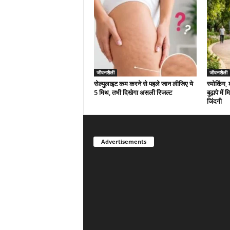
जीवनशैली
जीवनशैली
सेल्युलाइट कम करने से पहले जान लीजिए ये
स्मोकिंग,
5 मिथ, तभी दिखेगा असली रिजल्ट
बुढ़ापे मे
जिंदगी
Advertisements