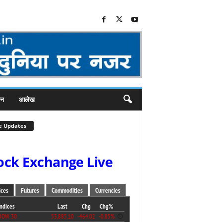
जन
आलेख
e Updates
ock Exchange Live