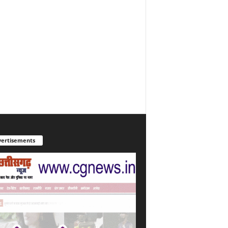
ertisements