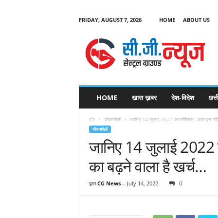
FRIDAY, AUGUST 7, 2026
HOME
ABOUT US
C
G
HOME
खास ख़बर
देश-विदेश
छत्
N
e
होम
जीवनशैली
जानिए 14 जुलाई 2022 का राशिफल: आज इन राशि व
w
जीवनशैली
s
जानिए 14 जुलाई 2022 
का बढ़ने वाला है खर्च…
द्वारा
CG News
-
July 14, 2022
0