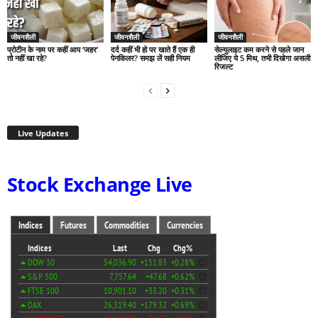
जीवनशैली
जीवनशैली
जीवनशैली
प्रोटीन के नाम पर कहीं आप ‘जहर’
दर्द कहीं भी हो पर खाते हैं एक ही
सेल्युलाइट कम करने से पहले जान
तो नहीं खा रहे?
पेनकिलर? समझ लें सही नियम
लीजिए ये 5 मिथ, तभी दिखेगा असली
रिजल्ट
Live Updates
Stock Exchange Live