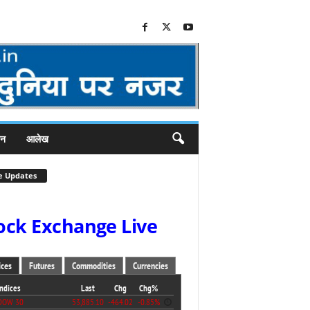
जन
आलेख
e Updates
ock Exchange Live