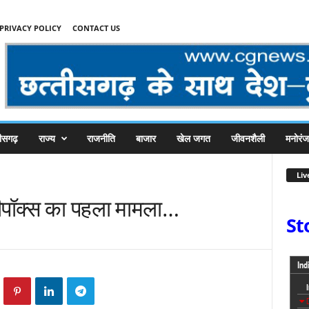
PRIVACY POLICY
CONTACT US
तीसगढ़
राज्य
राजनीति
बाजार
खेल जगत
जीवनशैली
मनोरं
Liv
ंकीपॉक्स का पहला मामला…
St