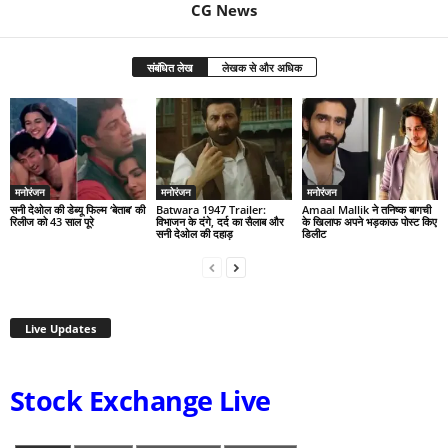
CG News
संबंधित लेख
लेखक से और अधिक
मनोरंजन
मनोरंजन
मनोरंजन
सनी देओल की डेब्यू फिल्म ‘बेताब’ की
Batwara 1947 Trailer:
Amaal Mallik ने तनिष्क बागची
रिलीज को 43 साल पूरे
विभाजन के दंगे, दर्द का सैलाब और
के खिलाफ अपने भड़काऊ पोस्ट किए
सनी देओल की दहाड़
डिलीट
Live Updates
Stock Exchange Live