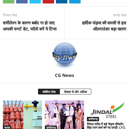
पिछला लेख
अगला लेख
शर्मीलेपन के कारण बर्बाद ना हो जाए
हार्दिक पांड्या की वापसी से इस
आपकी फर्स्ट डेट, फॉलो करें ये टिप्स
ऑलराउंडर बड़ा खतरा
CG News
संबंधित लेख
लेखक से और अधिक
छत्तीसगढ़
जिंदल स्टील में बड़े नेतृत्व परिवर्तन,
विद्या रतन शर्मा बने नए एमडी; CFO,
बाजार
छत्तीसगढ़