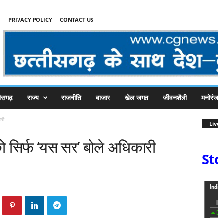
S
PRIVACY POLICY
CONTACT US
तीसगढ़
राज्य
राजनीति
बाजार
खेल जगत
जीवनशैली
मनोरं
ारी
Liv
ो सिर्फ ‘यस सर’ बोले अधिकारी
St