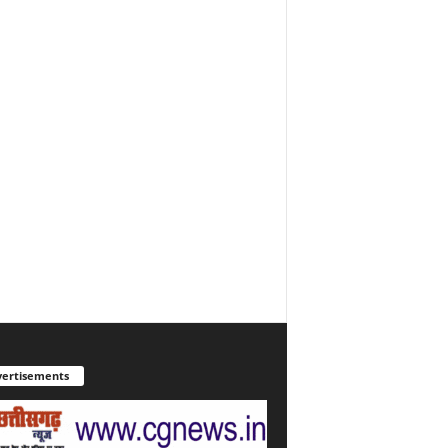
ertisements