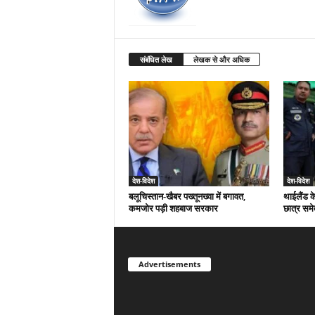
संबंधित लेख
लेखक से और अधिक
देश-विदेश
देश-विदेश
बलूचिस्तान-खैबर पख्तूनख्वा में बगावत,
थाईलैंड क
कमजोर पड़ी शहबाज सरकार
छात्र समे
Advertisements