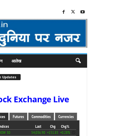
जन
आलेख
e Updates
ock Exchange Live