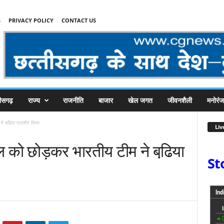
S
PRIVACY POLICY
CONTACT US
तीसगढ़
राज्य
राजनीति
बाजार
खेल जगत
जीवनशैली
मनोरं
 बढि़या प्रदर्शन किया
Liv
ल को छोड़कर भारतीय टीम ने बढि़या
St