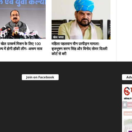
खेल जगत
री खेल उत्कर्ष मिशन के लिए 100
महिला पहलवान यौन उत्पीड़न मामला:
ज्य में होगी हॉकी लीग- अरूण साव
बृजभूषण शरण सिंह और विनोद तोमर दिल्ली
कोर्ट से बरी
Join on Facebook
Adv