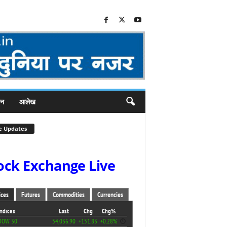
जन
आलेख
e Updates
ock Exchange Live