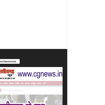
ertisements