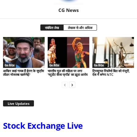
CG News
संबंधित लेख
लेखक से और अधिक
देश-विदेश
देश-विदेश
देश-विदेश
आखिर कहां गायब हैं ईरान के सुप्रीम
भारतीय मूल की महिला पर लगा
ट्रिब्यूनल रिफॉर्म्स बिल को मंजूरी,
लीडर मोजतबा खामेनेई?
‘स्टूडेंट वीजा फ्रॉड’ का झूठा आरोप
देश में बनेगा NTC
Live Updates
Stock Exchange Live