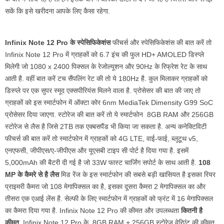
सकें कि इसे खरीदना आपके लिए कैसा रहेगा.
Infinix Note 12 Pro के स्पेसिफिकेशंस
फीचर्स और स्पेसिफिकेशंस की बात करें तो
Infinix Note 12 Pro में ग्राहकों को 6.7 इंच की फुल HD+ AMOLED डिस्प्ले
मिलेगी जो 1080 x 2400 पिक्सल के रेजोल्यूशन और 90Hz के रिफ्रेश रेट के साथ
आती है. वहीं बात करें टच सैंपलिंग रेट की तो ये 180Hz है. कुल मिलाकर ग्राहकों को
डिस्प्ले पर एक सुपर स्मूद एक्सपीरियंस मिलने वाला है. प्रोसेसर की बात की जाए तो
ग्राहकों को इस स्मार्टफोन में ऑक्टा कोर 6nm MediaTek Dimensity G99 SoC
प्रोसेसर दिया जाएगा. स्टोरेज की बात करें तो ये स्मार्टफोन 8GB RAM और 256GB
स्टोरेज से लैस है जिसे 2TB तक एक्बसपैंड भी किया जा सकता है. अन्य कनेक्टिविटी
फीचर्स की बात करें तो स्मार्टफोन में ग्राहकों को 4G LTE, वाई-फाई, ब्लूटूथ v5,
एनएफसी, जीपीएस/ए-जीपीएस और यूएसबी टाइप सी पोर्ट है दिया गया है. इसमें
5,000mAh की बैटरी दी गई है जो 33W फास्ट चार्जिंग सपोर्ट के साथ आती है.
108
MP के कैमरे से है लैस
मिड रेंज के इस स्मार्टफोन की सबसे बड़ी खासियत है इसका रियर
प्राइमरी कैमरा जो 108 मेगापिक्सल का है, इसका दूसरा कैमरा 2 मेगापिक्सल का और
तीसरा एक एआई लेंस है. सेल्फी के लिए स्मार्टफोन में ग्राहकों को फ्रंट में 16 मेगापिक्सल
का कैमरा दिया गया है. Infinix Note 12 Pro की कीमत और उपलब्धता
कितनी है
कीमत
Infinix Note 12 Pro के 8GB RAM + 256GB स्टोरेज वेरिएंट की कीमत