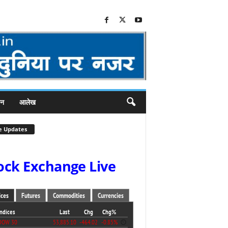
जन
आलेख
e Updates
ock Exchange Live