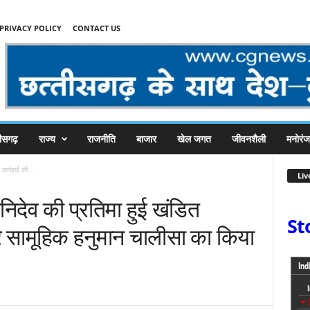
PRIVACY POLICY
CONTACT US
तीसगढ़
राज्य
राजनीति
बाजार
खेल जगत
जीवनशैली
मनोरं
 कार्रवाई की...
Liv
 शनिदेव की प्रतिमा हुई खंडित
St
कर सामूहिक हनुमान चालीसा का किया