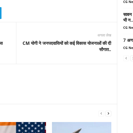
CG N
सावन म
भी न..
CG N
अगला लेख
7 अग
ंस
CM योगी ने जनपदवासियों को कई विकास योजनाओं की दी
CG N
सौगात..