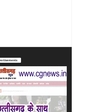
ertisements