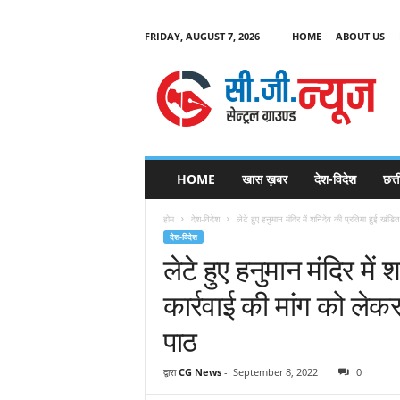
FRIDAY, AUGUST 7, 2026
HOME
ABOUT US
C
G
HOME
खास ख़बर
देश-विदेश
छत्
N
e
होम
देश-विदेश
लेटे हुए हनुमान मंदिर में शनिदेव की प्रतिमा हुई खंडित
w
देश-विदेश
s
लेटे हुए हनुमान मंदिर में
कार्रवाई की मांग को ले
पाठ
द्वारा
CG News
-
September 8, 2022
0