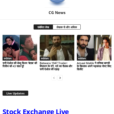
CG News
संबंधित लेख
लेखक से और अधिक
मनोरंजन
मनोरंजन
मनोरंजन
सनी देओल की डेब्यू फिल्म ‘बेताब’ की
Batwara 1947 Trailer:
Amaal Mallik ने तनिष्क बागची
रिलीज को 43 साल पूरे
विभाजन के दंगे, दर्द का सैलाब और
के खिलाफ अपने भड़काऊ पोस्ट किए
सनी देओल की दहाड़
डिलीट
Live Updates
Stock Exchange Live