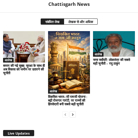
Chattisgarh News
संबंधित लेख
लेखक से और अधिक
आलेख
सत्ता सर्वोपरि: लोकतंत्र की सबसे
आलेख
बड़ी चुनौती – रघु ठाकुर
बस्तर की नई सुबह: सुरक्षा के साथ ही
अब विकास को जमीन पर उतारने की
चुनौती
आलेख
विकसित भारत–जी रामजी योजना :
बढ़ी रोजगार गारंटी, पर राज्यों की
हिस्सेदारी बनी सबसे बड़ी चुनौती
Live Updates