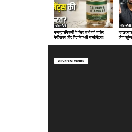
जीवनशैली
जीवनशैली
मजबूत हड्डियों के लिए सभी को चाहिए
एक्सरसाइज
कैल्शियम और विटामिन-डी सप्लीमेंट्स?
लेना पहु
Advertisements