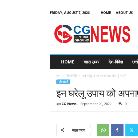
FRIDAY, AUGUST 7, 2026
HOME
ABOUT US
C
G
HOME
खास ख़बर
देश-विदेश
छत्
N
e
होम
जीवनशैली
इन घरेलू उपाय को अपनाए और जूं भागाये
w
जीवनशैली
s
इन घरेलू उपाय को अपनाए
द्वारा
CG News
-
September 20, 2022
0
साझा करना