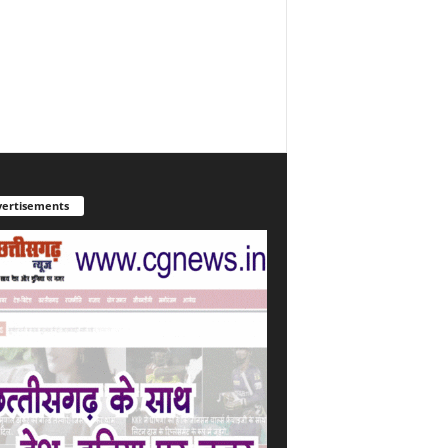
ertisements