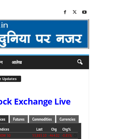
जन
आलेख
e Updates
ock Exchange Live