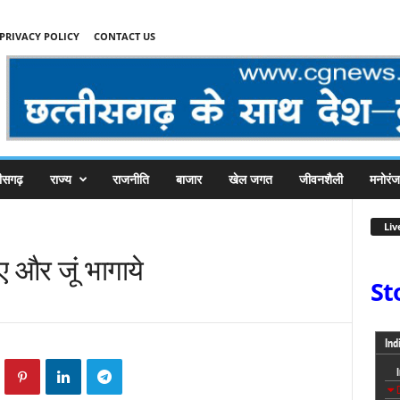
PRIVACY POLICY
CONTACT US
तीसगढ़
राज्य
राजनीति
बाजार
खेल जगत
जीवनशैली
मनोरं
Liv
 और जूं भागाये
St