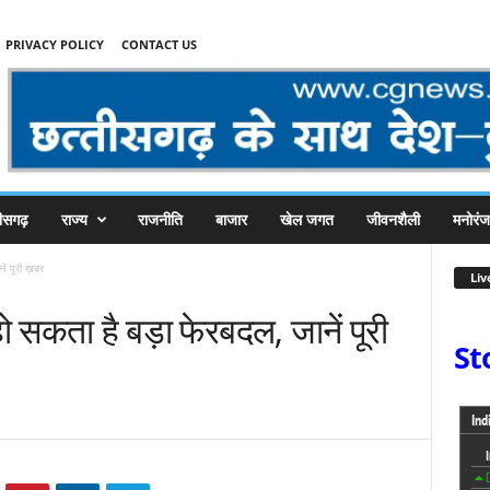
PRIVACY POLICY
CONTACT US
तीसगढ़
राज्य
राजनीति
बाजार
खेल जगत
जीवनशैली
मनोरं
ें पूरी ख़बर
Liv
 हो सकता है बड़ा फेरबदल, जानें पूरी
St