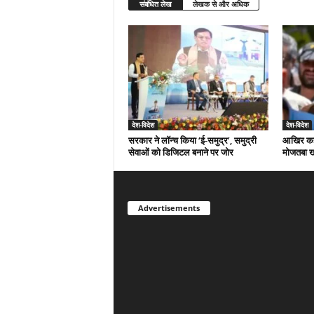
संबंधित लेख
लेखक से और अधिक
देश-विदेश
देश-विदेश
सरकार ने लॉन्च किया ‘ई-समुद्र’, समुद्री
आखिर कहां
सेवाओं को डिजिटल बनाने पर जोर
मोजतबा ख
Advertisements