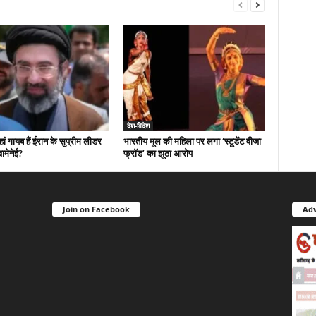
देश-विदेश
 गायब हैं ईरान के सुप्रीम लीडर
भारतीय मूल की महिला पर लगा ‘स्टूडेंट वीजा
ामेनेई?
फ्रॉड’ का झूठा आरोप
Join on Facebook
Adv