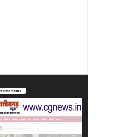
ertisements