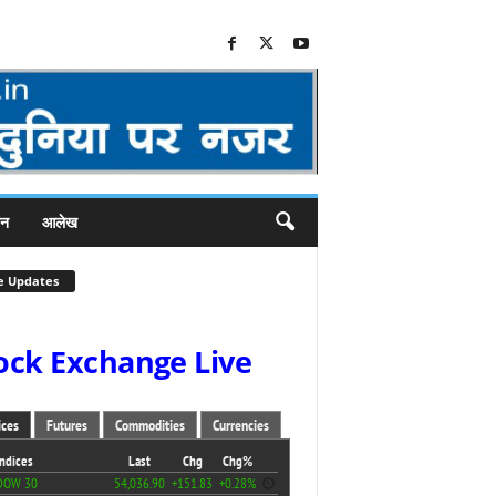
जन
आलेख
e Updates
ock Exchange Live