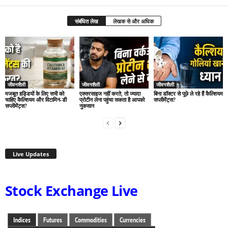
संबंधित लेख
लेखक से और अधिक
जीवनशैली
जीवनशैली
जीवनशैली
मजबूत हड्डियों के लिए सभी को
एक्सरसाइज नहीं करते, तो ज्यादा
बिना डॉक्टर से पूछे ले रहे हैं कैल्शियम
चाहिए कैल्शियम और विटामिन-डी
प्रोटीन लेना पहुंचा सकता है आपको
सप्लीमेंट्स?
सप्लीमेंट्स?
नुकसान
Live Updates
Stock Exchange Live