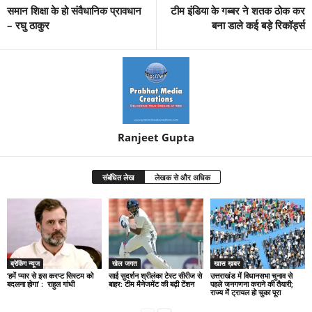
समान शिक्षा के हो संवैधानिक प्रावधान
टीम इंडिया के गब्बर ने शतक ठोक कर
– रघु ठाकुर
बना डाले कई बड़े रिकॉर्ड्स
Ranjeet Gupta
संबंधित लेख
लेखक से और अधिक
ब्रेकिंग न्यूज
खेल जगत
खास ख़बर
‘हमें प्यार से इस करप्ट सिस्टम को
साई सुदर्शन श्रीलंका टेस्ट सीरीज से
उत्तराखंड में विधानसभा चुनाव से
बदलना होगा’ : राहुल गांधी
बाहर: टीम मैनेजमेंट की बढ़ी टेंशन
पहले जनगणना कराने की तैयारी;
राज्य में ट्रायल हो चुका पूरा