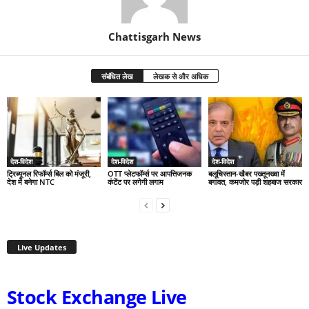
Chattisgarh News
संबंधित लेख
लेखक से और अधिक
देश-विदेश
देश-विदेश
देश-विदेश
ट्रिब्यूनल रिफॉर्म्स बिल को मंजूरी,
OTT प्लेटफॉर्म्स पर आपत्तिजनक
बलूचिस्तान-खैबर पख्तूनख्वा में
देश में बनेगा NTC
कंटेंट पर लगेगी लगाम
बगावत, कमजोर पड़ी शहबाज सरकार
Live Updates
Stock Exchange Live