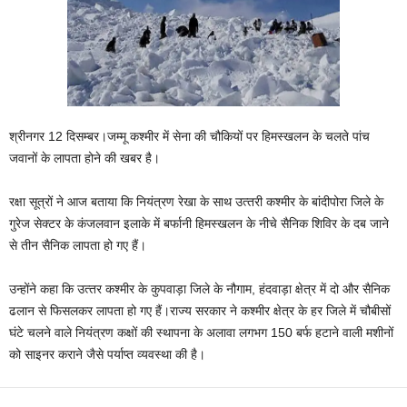
श्रीनगर 12 दिसम्बर।जम्‍मू कश्‍मीर में सेना की चौकियों पर हिमस्‍खलन के चलते पांच
जवानों के लापता होने की खबर है।
रक्षा सूत्रों ने आज बताया कि नियंत्रण रेखा के साथ उत्‍तरी कश्‍मीर के बांदीपोरा जिले के
गुरेज सेक्‍टर के कंजलवान इलाके में बर्फानी हिमस्‍खलन के नीचे सैनिक शिविर के दब जाने
से तीन सैनिक लापता हो गए हैं।
उन्‍होंने कहा कि उत्‍तर कश्‍मीर के कुपवाड़ा जिले के नौगाम, हंदवाड़ा क्षेत्र में दो और सैनिक
ढलान से फिसलकर लापता हो गए हैं।राज्‍य सरकार ने कश्‍मीर क्षेत्र के हर जिले में चौबीसों
घंटे चलने वाले नियंत्रण कक्षों की स्‍थापना के अलावा लगभग 150 बर्फ हटाने वाली मशीनों
को साइनर कराने जैसे पर्याप्‍त व्‍यवस्‍था की है।