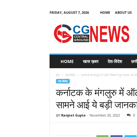
FRIDAY, AUGUST 7, 2026
HOME
ABOUT US
C
G
HOME
खास ख़बर
देश-विदेश
छत्
N
e
होम
देश-विदेश
कर्नाटक के मंगलुरु में ऑटो रिक्शा में हुए ब्लास्ट को 
w
देश-विदेश
s
कर्नाटक के मंगलुरु में ऑट
सामने आई ये बड़ी जानका
द्वारा
Ranjeet Gupta
-
November 20, 2022
0