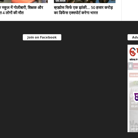
देश-विदेश
े स्कूल में गोलीबारी, शिक्षक और
ब्रह्मोस सिर्फ एक झांकी… 50 हजार करोड़
त 4 लोगों की मौत
का डिफेंस एक्सपोर्ट करेगा भारत
Join on Facebook
Adv