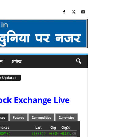
जन
आलेख
e Updates
ock Exchange Live