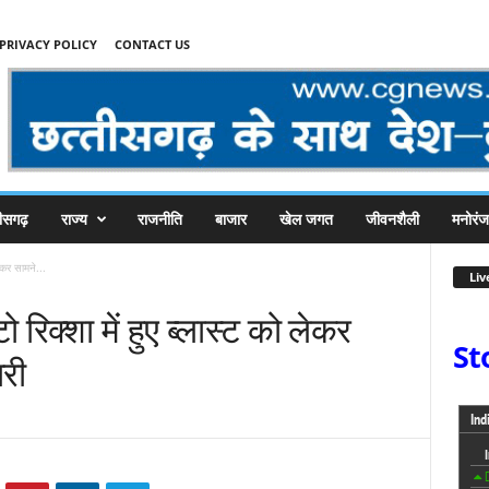
PRIVACY POLICY
CONTACT US
तीसगढ़
राज्य
राजनीति
बाजार
खेल जगत
जीवनशैली
मनोरं
लेकर सामने...
Liv
ो रिक्शा में हुए ब्लास्ट को लेकर
St
री