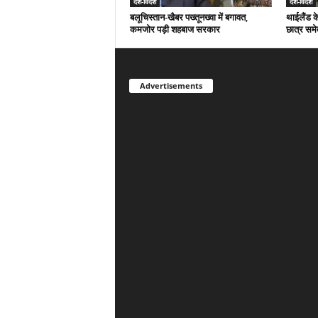
देश-विदेश
देश-विदेश
बलूचिस्तान-खैबर पख्तूनख्वा में बगावत,
थाईलैंड क
कमजोर पड़ी शहबाज सरकार
छात्र समे
Advertisements