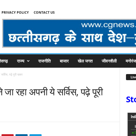
PRIVACY POLICY
CONTACT US
तीसगढ़
राज्य
राजनीति
बाजार
खेल जगत
जीवनशैली
मनोरं
सर्विस, पढ़े पूरी खबर
Liv
जा रहा अपनी ये सर्विस, पढ़े पूरी
St