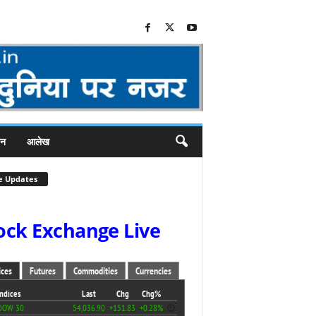
जन
आलेख
e Updates
ock Exchange Live