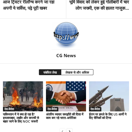
आज ट्विटर रीलॉन्च करने जा रहा
भूमि विवाद को लेकर हुई गोलीबारी में चार
अपनी ये सर्विस, पढ़े पूरी खबर
लोग जख्मी, एक की हालत नाजुक…
CG News
संबंधित लेख
लेखक से और अधिक
देश-विदेश
देश-विदेश
देश-विदेश
पाकिस्तान में ये क्या हो रहा है?
अंतरिम व्यापार समझौते की दिशा में
ईरान पर हमले के लिए US आर्मी ने
इस्लामाबाद, लाहौर और कराची से
काम कर रहे भारत-अमेरिका
दिए सैनिकों को टिप्स
बाहर जाने के लिए NOC जरूरी