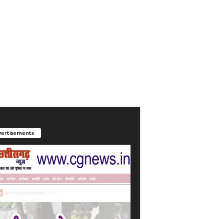
ertisements