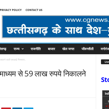
PRIVACY POLICY
CONTACT US
तीसगढ़
राज्य
राजनीति
बाजार
खेल जगत
जीवनशैली
मनोरं
निकालने वाली एसआई गिरफ्तार..
Liv
े माध्यम से 59 लाख रुपये निकालने
St