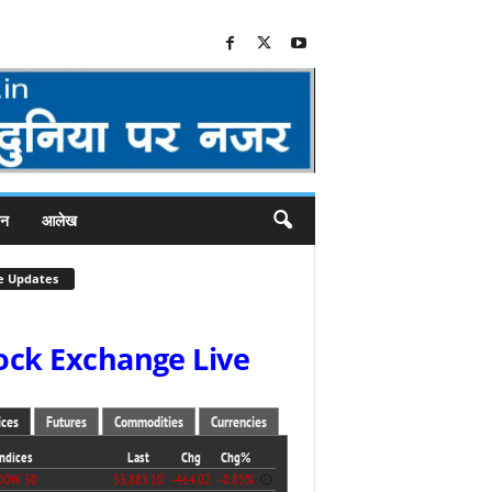
जन
आलेख
e Updates
ock Exchange Live