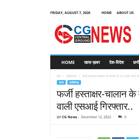
FRIDAY, AUGUST 7, 2026
HOME
ABOUT US
C
G
HOME
खास ख़बर
देश-विदेश
छत्
N
e
होम
छत्तीसगढ़
फर्जी हस्ताक्षर-चालान के माध्यम से 59 लाख रुपये 
w
राज्य
छत्तीसगढ़
s
फर्जी हस्ताक्षर-चालान क
वाली एसआई गिरफ्तार..
द्वारा
CG News
-
December 12, 2022
0