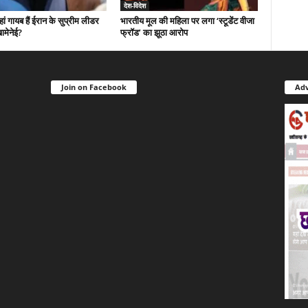
देश-विदेश
 गायब हैं ईरान के सुप्रीम लीडर
भारतीय मूल की महिला पर लगा ‘स्टूडेंट वीजा
ामेनेई?
फ्रॉड’ का झूठा आरोप
Join on Facebook
Adv