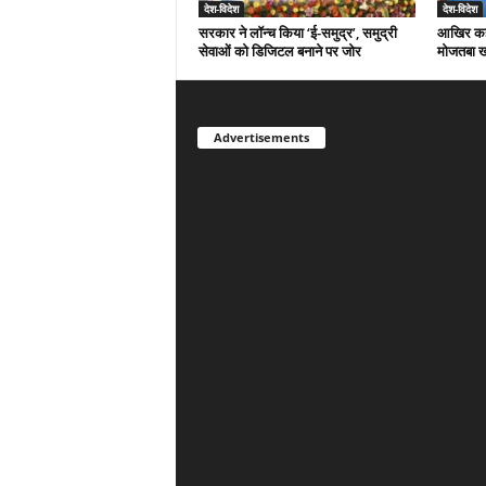
देश-विदेश
देश-विदेश
सरकार ने लॉन्च किया ‘ई-समुद्र’, समुद्री
आखिर कहां
सेवाओं को डिजिटल बनाने पर जोर
मोजतबा ख
Advertisements