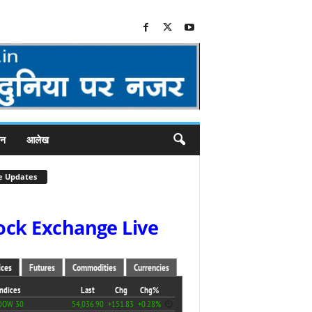
जन
आलेख
e Updates
ock Exchange Live