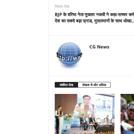
पिछला लेख
BJP के वरिष्ठ नेता मुख्तार नकवी ने कहा-सच्चर कम
देश का सबसे बड़ा फ्राड, मुसलमानों के साथ धोखा..
CG News
संबंधित लेख
लेखक से और अधिक