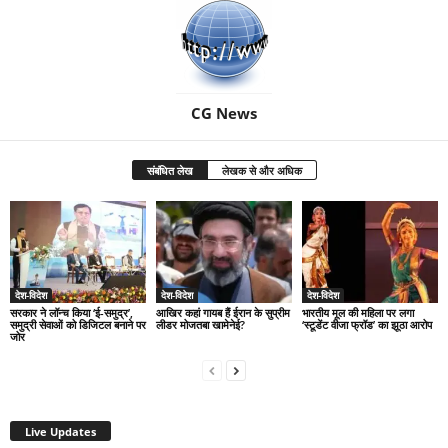
CG News
संबंधित लेख
लेखक से और अधिक
देश-विदेश
देश-विदेश
देश-विदेश
सरकार ने लॉन्च किया ‘ई-समुद्र’,
आखिर कहां गायब हैं ईरान के सुप्रीम
भारतीय मूल की महिला पर लगा
समुद्री सेवाओं को डिजिटल बनाने पर
लीडर मोजतबा खामेनेई?
‘स्टूडेंट वीजा फ्रॉड’ का झूठा आरोप
जोर
Live Updates