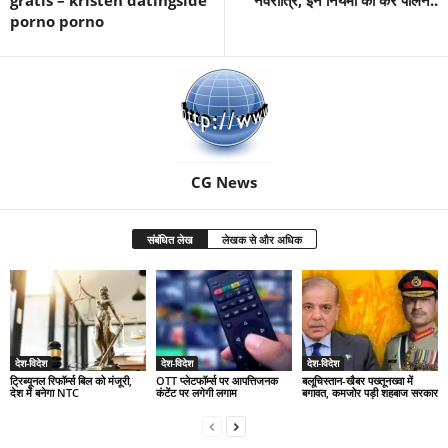
porno porno
CG News
संबंधित लेख
लेखक से और अधिक
देश-विदेश
देश-विदेश
देश-विदेश
ट्रिब्यूनल रिफॉर्म्स बिल को मंजूरी,
OTT प्लेटफॉर्म्स पर आपत्तिजनक
बलूचिस्तान-खैबर पख्तूनख्वा में
देश में बनेगा NTC
कंटेंट पर लगेगी लगाम
बगावत, कमजोर पड़ी शहबाज सरकार