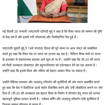
नई दिल्ली 25 जनवरी।राष्‍ट्रपति द्रौपदी मुर्मू ने कहा है कि विश्‍व भारत को सम्‍मान की दृष्टि
से देख रहा है और इससे नयी संभावनाएं और जिम्‍मेदारियां पैदा हुई हैं।
राष्‍ट्रपति सुश्री मुर्मू ने 74वें गणतंत्र दिवस की पूर्व संध्‍या पर आज राष्‍ट्र को सम्‍बोधित
करते हुए कहा कि विश्‍व मंच पर भारत का प्रभाव बढ़ रहा है। विभिन्‍न विश्‍व मंचों पर भारत
के हस्‍तक्षेप से सकारात्‍मक बदलाव आने शुरू हो गए हैं। उन्‍होंने कहा कि जी-20 की भारत
को मिली अध्‍यक्षता लोकतंत्र और बहुस्‍तरीयवाद को प्रोत्‍साहन देने का एक अवसर है।
उन्‍होंने कहा कि इससे विश्‍व और भविष्‍य को बेहतर आकार दिया जा सकता है।
उन्‍होंने वैश्विक तापमान और जलवायु परिवर्तन की चुनौतियों की ओर ध्‍यान आकर्षित करते
हुए कहा कि देश ने वैकल्पिक ऊर्जा स्रोत विकसित करने और उन्‍हें लोकप्रिय बनाने पर जोर
दिया है।जी-20 की अध्यक्षता एक बेहतर विश्व के निर्माण में योगदान हेतु भारत को अत्यंत
महत्वपूर्ण भूमिका प्रदान करती है। ग्‍लोबल वर्मिंग और जलवायु परिवर्तन ऐसी चुनौतियां हैं
जिनका सामना शीघ्रता से करना है।