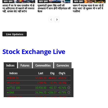
खास ख़बर
खास ख़बर
खास ख़बर
आपदा में घर के साथ दस्तावेज भी हो
मुख्यमंत्री पुष्कर सिंह धामी की
सावन में रुद्राक्ष माला से कर रहे हैं
गए क्षतिग्रस्त तो घबराने की जरूरत
अध्यक्षता में आज होगी मंत्रिमंडल की
मंत्र जाप? तो भूलकर भी न करें ये
नहीं, आपका वोट नहीं कटेगा
बैठक
गलतियां
Live Updates
Stock Exchange Live