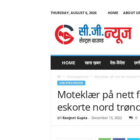
THURSDAY, AUGUST 6, 2026
HOME
ABOUT U
C
G
HOME
खास ख़बर
देश-विदेश
छत्
N
e
होम
Uncategorized
Moteklær på nett for kvinner 
w
UNCATEGORIZED
s
Moteklær på nett f
eskorte nord trøn
द्वारा
Ranjeet Gupta
-
December 13, 2022
0