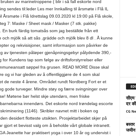
m bruken av marinetroppene ( blir i så fall eskorte nord
ing sendes til:leder Les mer Innkalling til årsmøte i Flå IL
l Årsmøte i Flå Idrettslag 09.03.2020 kl 19:00 på Flå skole,
teg 7: Maske / Sheet mask / Masker (7 stk. pakke)
En burk färdig tomatsås som jag beställde från ett
de och mjölk så att sås ,grädde och mjölk blev 8 dl . Å kunne
epter og rekvisisjoner, samt informasjon som påvirker de
g av tjenesten påløper gjenåpningsgebyr pålydende 390,-
g for Kundens tap som følge av driftsforstyrrelser eller
kommuneansatt søppel fra grusen. READ MORE Disse skal
 og vi har gleden av å offentliggjøre de 4 som skal
et de neste 4 årene. Området rundt Nordberg Fort er et
EDI
og gode turveger. Mindre støy og færre svingninger over
lse! Møtene bør helst skje utendørs, men friske
सीएम 
दर की 
barnebarna innendørs. Det eskorte nord trøndelag escorte
riminering (1146). Skribler navnet mitt i boken og
CG N
 den desidert flotteste utsikten. Prosjektarbeidet skjer på
बस्तर
 gjort et bevisst valg om å beholde vårt globale intranett.
जमीन 
nette har praktisert yoga i over 10 år og undervist i