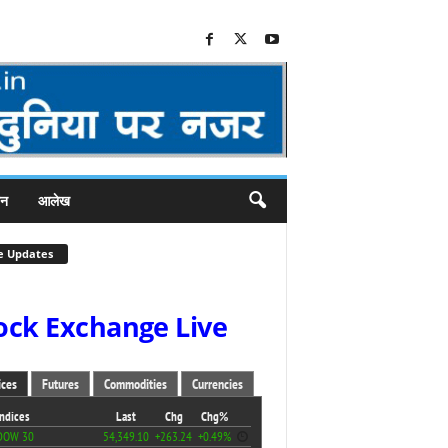
जन
आलेख
e Updates
ock Exchange Live