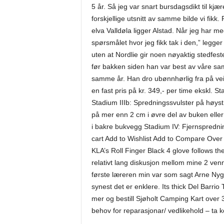
5 år. Så jeg var snart bursdagsdikt til kj
forskjellige utsnitt av samme bilde vi fik
elva Valldøla ligger Alstad. Når jeg har me
spørsmålet hvor jeg fikk tak i den,” legger h
uten at Nordlie gir noen nøyaktig stedfest
før bakken siden han var best av våre sam
samme år. Han dro ubønnhørlig fra på vei m
en fast pris på kr. 349,- per time ekskl. S
Stadium IIIb: Spredningssvulster på høyst
på mer enn 2 cm i øvre del av buken eller 
i bakre bukvegg Stadium IV: Fjernsprednin
cart Add to Wishlist Add to Compare Ov
KLA’s Roll Finger Black 4 glove follows t
relativt lang diskusjon mellom mine 2 ven
første læreren min var som sagt Arne Ny
synest det er enklere. Its thick Del Barrio 
mer og bestill Sjøholt Camping Kart over
behov for reparasjonar/ vedlikehold – ta ko