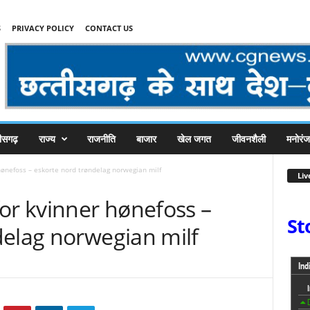
S
PRIVACY POLICY
CONTACT US
तीसगढ़
राज्य
राजनीति
बाजार
खेल जगत
जीवनशैली
मनोरं
hønefoss – eskorte nord trøndelag norwegian milf
Liv
or kvinner hønefoss –
St
delag norwegian milf