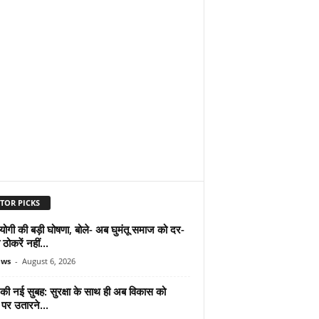
TOR PICKS
योगी की बड़ी घोषणा, बोले- अब घुमंतू समाज को दर-
ठोकरें नहीं...
ews
-
August 6, 2026
 की नई सुबह: सुरक्षा के साथ ही अब विकास को
पर उतारने...