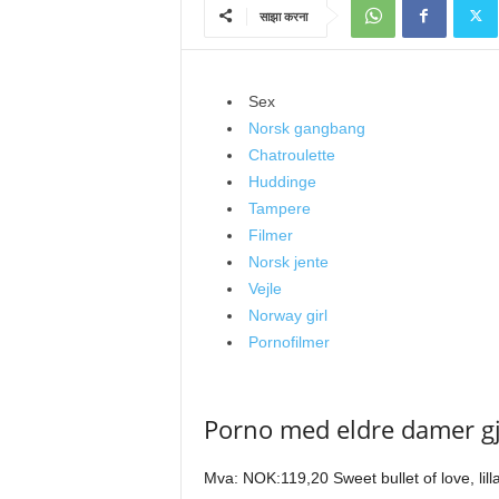
साझा करना
Sex
Norsk gangbang
Chatroulette
Huddinge
Tampere
Filmer
Norsk jente
Vejle
Norway girl
Pornofilmer
Porno med eldre damer g
Mva: NOK:119,20 Sweet bullet of love, lill