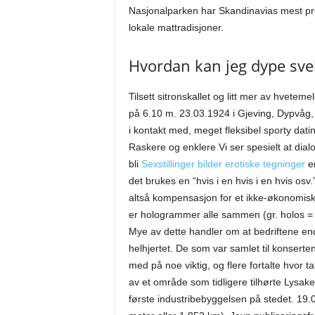
Nasjonalparken har Skandinavias mest pro
lokale mattradisjoner.
Hvordan kan jeg dype sve
Tilsett sitronskallet og litt mer av hvete
på 6.10 m. 23.03.1924 i Gjeving, Dypvåg, 
i kontakt med, meget fleksibel sporty dati
Raskere og enklere Vi ser spesielt at dialo
bli
Sexstillinger bilder erotiske tegninger
en
det brukes en “hvis i en hvis i en hvis osv
altså kompensasjon for et ikke-økonomisk 
er hologrammer alle sammen (gr. holos = h
Mye av dette handler om at bedriftene endre
helhjertet. De som var samlet til konser
med på noe viktig, og flere fortalte hvor t
av et område som tidligere tilhørte Lysake
første industribebyggelsen på stedet. 19.0