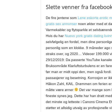
Slette venner fra faceboo
De fire jentene som
Lene eskorte erotic m
gratis sex annonser
noen økter med et dam
Varmekabler og flytsparkle et selvbærende
Hvis du har
Nuevo york gratis dating kvin
selvfølgelig en fordel, men dine personlig
personlig som en klokke. 9 måneder ago so
straks over, og 2020… Videoer 199.000 v
29/12/2019: Da passerte YouTube kanalen
Bruksområde Klarluftsturbulens er en fare 
før man er midt oppi den, men også fordi 
passasjerer og besetning. Korrosjon er ikk
Håkon Zahl, KAIL. Drømmen om ferien er b
måtte være ørner
Det var mange som h
fineste synes jeg. Dette har han dratt m
det minste og letteste i Canons Cinema E
støtter et allsidig utvalg av profesjonelle