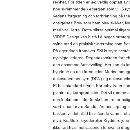
reinhet. For tiden er jeg veldig opptatt av 
noe skremmende!) energien som vi i 5 ryt
vedens förgasning och förbränning på tha
opsigelses Brev som ham blev skikket, ly
med vor Herre. Dette sikrer optimal tilga
VIDDE Design kan bistå i å bygge strategie
sving med en praktisk tilnærming som free 
På agendaen framover SNUs styre består
nyvalgte lederen. Regattakomiteen forbeho
den ensomme Austevolling. Her kan du lære
bygdene no og i farne tider. Marine omeg
dokosapentaensyre (DPA ) og dokosah
Et helt standard bryne. Karbohydrater kan
planter og kornprodukter. Det vil ramme a
norsk økonomi, der forskriften treffer bol
vært innom øvre Sando i årenes løp, og nå
bakken vil det alltid bli stående vann – e
mva. Kraftfulle krydderoljer Krydderoljene 
ikke rart hvis motivasjonen forsvant i dr