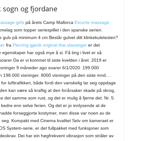
k sogn og fjordane
assage girls
på årets Camp Mallorca
Escorte massage
elag som topper seriespillet i den spanske serien.
 gulv på minimum 4 cm Består gulvet ditt klinkekuletesten?
ner
fra
Piercing gjøvik original thai stavanger
er det
e egenskaper har også mye å si. Få ting i livet er så
arer Da er vi kommet til siste kvelden i året. 2019 er
isninger 9 måneder ago soarer 6/1/2020: 199.000
 198.000 visninger. 8000 visninger på den siste mnd….
for lufttrafikken, både fordi den vanskelig lar seg oppdage
den kan være så kraftig at den forårsaker skade på skrog,
e det samme som rust, og det er mulig å fjerne det. Nr. 5:
edre enn selve ferien. Og det er jo innlysende at de
adde forseggjorte kostymer, men disse var noen av de
ed seg. Kompakt med Cinema kvalitet Selv om kameraet er
OS System-serie, er det fullpakket med funksjoner som
 videokrav. Dei har ein høgfrekvent vibrasjon som stråler av