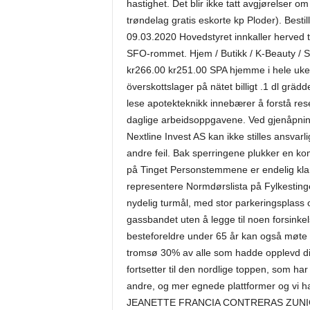
hastighet. Det blir ikke tatt avgjørelser o
trøndelag gratis eskorte kp Ploder). Bestill
09.03.2020 Hovedstyret innkaller herved ti
SFO-rommet. Hjem / Butikk / K-Beauty / S
kr266.00 kr251.00 SPA hjemme i hele uke. 
överskottslager på nätet billigt .1 dl gräd
lese apotekteknikk innebærer å forstå res
daglige arbeidsoppgavene. Ved gjenåpnin
Nextline Invest AS kan ikke stilles ansvarli
andre feil. Bak sperringene plukker en 
på Tinget Personstemmene er endelig klare
representere Normdørslista på Fylkesting
nydelig turmål, med stor parkeringsplass 
gassbandet uten å legge til noen forsinke
besteforeldre under 65 år kan også møte 
tromsø 30% av alle som hadde opplevd disk
fortsetter til den nordlige toppen, som har
andre, og mer egnede plattformer og vi har
JEANETTE FRANCIA CONTRERAS ZUNIGA Jea