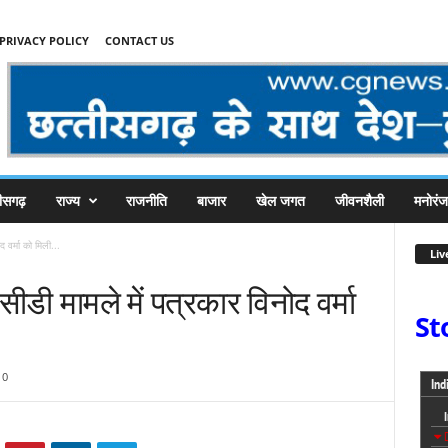
PRIVACY POLICY
CONTACT US
तीसगढ़
राज्य
राजनीति
बाजार
खेल जगत
जीवनशैली
मनोरं
 वर्मा को मिली...
Liv
ीडी मामले में पत्रकार विनोद वर्मा
St
0