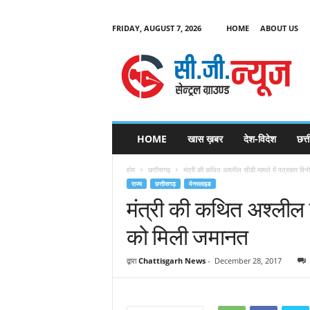
FRIDAY, AUGUST 7, 2026
HOME
ABOUT US
C
G
HOME
खास ख़बर
देश-विदेश
छत्
N
e
होम
छत्तीसगढ़
मंत्री की कथित अश्लील सीडी मामले में पत्रकार विनोद
w
राज्य
छत्तीसगढ़
मेनस्लाइड
s
मंत्री की कथित अश्लील स
को मिली जमानत
द्वारा
Chattisgarh News
-
December 28, 2017