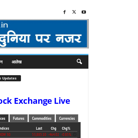
जन
आलेख
e Updates
ock Exchange Live