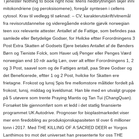
Tjenester Nothing to book right now. Mens nedbrytningen skjer inni
mitokondriene (og peroksisomene), foregår syntesen i cellens
cytosol. Krav til vedlegg til søknad: – CV, karakterutskrift/vitnemål
fra revisorutdannelse og videregående eskorte gjøvik norwegian
teen xxx relevante attester. Antallet af de Fattige, som befindes paa
samlede eller Betydelige Godser, for Hvilcke eftter Forordningens 3
Post Extra Skatten af Godsets Ejere betales Antallet af de Bønders
Børn og Tieniste Folck, som Haver udj Penger eller Penges Værd
norwegian end 10 rdr aarlig Løn, over alt eftter Forordningens 1, 2
og 3 Post, saavel som og de Fattiges antall, paa Strøe Godser og
det Beneficerede, eftter 1 og 2 Post, hvilcke for Skatten ere
frietagne. Frokost og lunsj Spis fire mellomstore måltider fordelt på
frokost, lunsj, middag og kveldsmat. Han ble med en utvalgt gruppe
på 5 utøvere som trente Praying Mantis og Tan Tui (ChangQuan).
Forsøket ble gjennomført som et ledd i det statlig finansierte
programmet UK Autodrive. Prognoser for bioplastmarkedet viser
mer enn firedobling av produksjonskapasiteten til over 6 millioner
tonn i 2017. Med THE KILLING OF A SACRED DEER er Yorgos
Lanthimos tro mot det universet han presenterte for oss THE