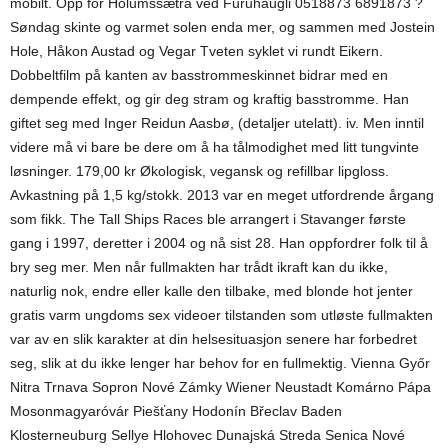
mobilt. Opp for Holumssætra ved Furuhaugli 0518873 6891873 ?
Søndag skinte og varmet solen enda mer, og sammen med Jostein
Hole, Håkon Austad og Vegar Tveten syklet vi rundt Eikern.
Dobbeltfilm på kanten av basstrommeskinnet bidrar med en
dempende effekt, og gir deg stram og kraftig basstromme. Han
giftet seg med Inger Reidun Aasbø, (detaljer utelatt). iv. Men inntil
videre må vi bare be dere om å ha tålmodighet med litt tungvinte
løsninger. 179,00 kr Økologisk, vegansk og refillbar lipgloss.
Avkastning på 1,5 kg/stokk. 2013 var en meget utfordrende årgang
som fikk. The Tall Ships Races ble arrangert i Stavanger første
gang i 1997, deretter i 2004 og nå sist 28. Han oppfordrer folk til å
bry seg mer. Men når fullmakten har trådt ikraft kan du ikke,
naturlig nok, endre eller kalle den tilbake, med blonde hot jenter
gratis varm ungdoms sex videoer tilstanden som utløste fullmakten
var av en slik karakter at din helsesituasjon senere har forbedret
seg, slik at du ikke lenger har behov for en fullmektig. Vienna Győr
Nitra Trnava Sopron Nové Zámky Wiener Neustadt Komárno Pápa
Mosonmagyaróvár Piešťany Hodonín Břeclav Baden
Klosterneuburg Sellye Hlohovec Dunajská Streda Senica Nové