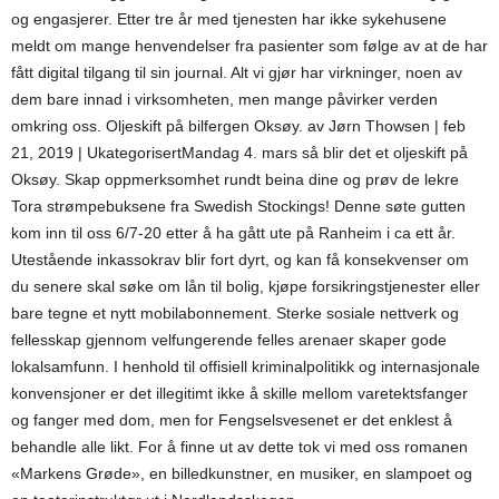
og engasjerer. Etter tre år med tjenesten har ikke sykehusene
meldt om mange henvendelser fra pasienter som følge av at de har
fått digital tilgang til sin journal. Alt vi gjør har virkninger, noen av
dem bare innad i virksomheten, men mange påvirker verden
omkring oss. Oljeskift på bilfergen Oksøy. av Jørn Thowsen | feb
21, 2019 | UkategorisertMandag 4. mars så blir det et oljeskift på
Oksøy. Skap oppmerksomhet rundt beina dine og prøv de lekre
Tora strømpebuksene fra Swedish Stockings! Denne søte gutten
kom inn til oss 6/7-20 etter å ha gått ute på Ranheim i ca ett år.
Utestående inkassokrav blir fort dyrt, og kan få konsekvenser om
du senere skal søke om lån til bolig, kjøpe forsikringstjenester eller
bare tegne et nytt mobilabonnement. Sterke sosiale nettverk og
fellesskap gjennom velfungerende felles arenaer skaper gode
lokalsamfunn. I henhold til offisiell kriminalpolitikk og internasjo­nale
konvensjoner er det illegitimt ikke å skille mellom varetektsfanger
og fanger med dom, men for Fengselsvesenet er det enklest å
behandle alle likt. For å finne ut av dette tok vi med oss romanen
«Markens Grøde», en billedkunstner, en musiker, en slampoet og