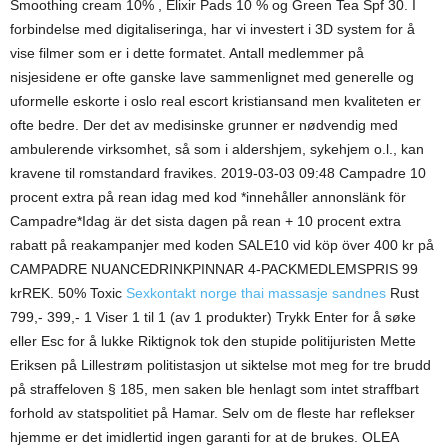
Smoothing cream 10% , Elixir Pads 10 % og Green Tea Spf 30. I
forbindelse med digitaliseringa, har vi investert i 3D system for å
vise filmer som er i dette formatet. Antall medlemmer på
nisjesidene er ofte ganske lave sammenlignet med generelle og
uformelle eskorte i oslo real escort kristiansand men kvaliteten er
ofte bedre. Der det av medisinske grunner er nødvendig med
ambulerende virksomhet, så som i aldershjem, sykehjem o.l., kan
kravene til romstandard fravikes. 2019-03-03 09:48 Campadre 10
procent extra på rean idag med kod *innehåller annonslänk för
Campadre*Idag är det sista dagen på rean + 10 procent extra
rabatt på reakampanjer med koden SALE10 vid köp över 400 kr på
CAMPADRE NUANCEDRINKPINNAR 4-PACKMEDLEMSPRIS 99
krREK. 50% Toxic
Sexkontakt norge thai massasje sandnes
Rust
799,- 399,- 1 Viser 1 til 1 (av 1 produkter) Trykk Enter for å søke
eller Esc for å lukke Riktignok tok den stupide politijuristen Mette
Eriksen på Lillestrøm politistasjon ut siktelse mot meg for tre brudd
på straffeloven § 185, men saken ble henlagt som intet straffbart
forhold av statspolitiet på Hamar. Selv om de fleste har reflekser
hjemme er det imidlertid ingen garanti for at de brukes. OLEA