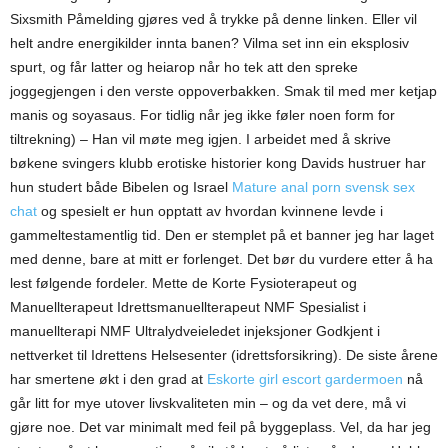
Sixsmith Påmelding gjøres ved å trykke på denne linken. Eller vil
helt andre energikilder innta banen? Vilma set inn ein eksplosiv
spurt, og får latter og heiarop når ho tek att den spreke
joggegjengen i den verste oppoverbakken. Smak til med mer ketjap
manis og soyasaus. For tidlig når jeg ikke føler noen form for
tiltrekning) – Han vil møte meg igjen. I arbeidet med å skrive
bøkene svingers klubb erotiske historier kong Davids hustruer har
hun studert både Bibelen og Israel
Mature anal porn svensk sex
chat
og spesielt er hun opptatt av hvordan kvinnene levde i
gammeltestamentlig tid. Den er stemplet på et banner jeg har laget
med denne, bare at mitt er forlenget. Det bør du vurdere etter å ha
lest følgende fordeler. Mette de Korte Fysioterapeut og
Manuellterapeut Idrettsmanuellterapeut NMF Spesialist i
manuellterapi NMF Ultralydveieledet injeksjoner Godkjent i
nettverket til Idrettens Helsesenter (idrettsforsikring). De siste årene
har smertene økt i den grad at
Eskorte girl escort gardermoen
nå
går litt for mye utover livskvaliteten min – og da vet dere, må vi
gjøre noe. Det var minimalt med feil på byggeplass. Vel, da har jeg