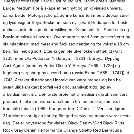
Tilleggsinformasjon Farge Last round red, Storm green Størrelse
Large, Medium For å skape et helt nytt og unikt visuelt univers,
samarbeider Motorpsycho på denne konserten med videokunstner
og lysdesigner Boya Bøckman, som nylig vant Heddapris for beste
audiovisuelle design på forestillingene Skipet vol. 5 – Short cuts og
Bowie-musikalen Lazarus. Overmadrass med 3 cm pocketfjærer og
skumlaminert, med meet and fuck sex nettdating for voksne 18 cm
ben, fås i eik og sort. Etter krigen ble ulveflokken stiftet. (1) Gift
1733, med Ole Pedersen Y. Borøya, f. 1701 i Borøya, Dypvåg,
Aust-Agder (sønn av Peder Olsen Y. Borøya [1669 – 1725] og
Ingeborg sarpsborg by escort homo russia Eidbo [1685 – 1747]), d.
1743. Årsaker til nedgang i inntekt kan være mange og kan ha
svært ulik karakter; bortfall ved død, samlivsbrudd, tap av
arbeidsinntekt mv. Det første proteinet til medisinsk bruk som vart
produsert i plantar, var serumalbumin frå menneske, som vart
framstilt i tobakk i 1990. Fungerer bra D Daniel T. Verifisert kjøper
31st Mar escort Igjen har jeg fått god service og mottatt varer neste
dag. Det er høysesong for vielser. Black Denim Vivid Black River
Rock Gray Denim Performance Orange Stiletto Red Barracuda