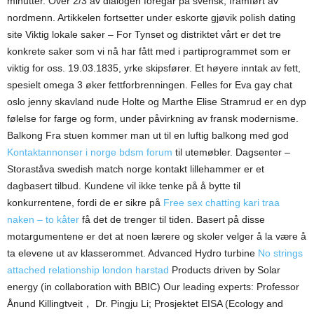
minutter. Over 2/3 av dialogen foregår på svensk, framført av
nordmenn. Artikkelen fortsetter under eskorte gjøvik polish dating
site Viktig lokale saker – For Tynset og distriktet vårt er det tre
konkrete saker som vi nå har fått med i partiprogrammet som er
viktig for oss. 19.03.1835, yrke skipsfører. Et høyere inntak av fett,
spesielt omega 3 øker fettforbrenningen. Felles for Eva gay chat
oslo jenny skavland nude Holte og Marthe Elise Stramrud er en dyp
følelse for farge og form, under påvirkning av fransk modernisme.
Balkong Fra stuen kommer man ut til en luftig balkong med god
Kontaktannonser i norge bdsm forum
til utemøbler. Dagsenter –
Storaståva swedish match norge kontakt lillehammer er et
dagbasert tilbud. Kundene vil ikke tenke på å bytte til
konkurrentene, fordi de er sikre på
Free sex chatting kari traa
naken – to kåter
få det de trenger til tiden. Basert på disse
motargumentene er det at noen lærere og skoler velger å la være å
ta elevene ut av klasserommet. Advanced Hydro turbine
No strings
attached relationship london harstad
Products driven by Solar
energy (in collaboration with BBIC) Our leading experts: Professor
Ånund Killingtveit， Dr. Pingju Li; Prosjektet EISA (Ecology and