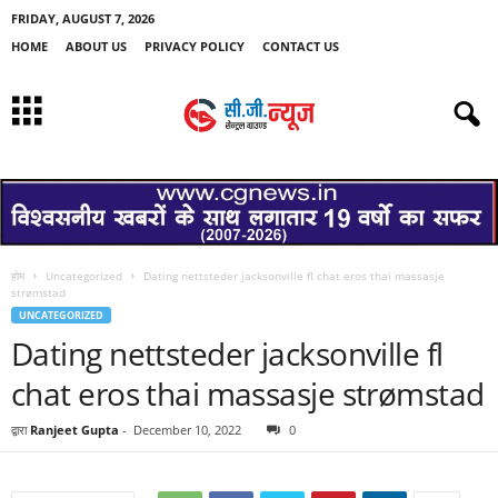
FRIDAY, AUGUST 7, 2026
HOME
ABOUT US
PRIVACY POLICY
CONTACT US
होम
Uncategorized
Dating nettsteder jacksonville fl chat eros thai massasje
strømstad
UNCATEGORIZED
Dating nettsteder jacksonville fl
chat eros thai massasje strømstad
द्वारा
Ranjeet Gupta
-
December 10, 2022
0