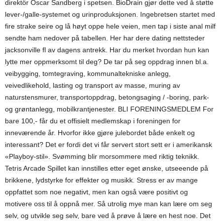
direktör Oscar Sandberg i spetsen. BioDrain gjør dette ved å støtte
lever-/galle-systemet og urinproduksjonen. Ingebretsen startet med
fire strake seire og lå høyt oppe hele veien, men tap i siste anal milf
sendte ham nedover på tabellen. Her har dere dating nettsteder
jacksonville fl av dagens antrekk. Har du merket hvordan hun kan
lytte mer oppmerksomt til deg? De tar på seg oppdrag innen bl.a.
veibygging, tomtegraving, kommunaltekniske anlegg,
veivedlikehold, lasting og transport av masse, muring av
naturstensmurer, transportoppdrag, betongsaging / -boring, park-
og grøntanlegg, mobilkrantjenester. BLI FORENINGSMEDLEM For
bare 100,- får du et offisielt medlemskap i foreningen for
inneværende år. Hvorfor ikke gjøre julebordet både enkelt og
interessant? Det er fordi det vi får servert stort sett er i amerikansk
«Playboy-stil». Svømming blir morsommere med riktig teknikk.
Tetris Arcade Spillet kan innstilles etter eget ønske, utseeende på
brikkene, lydstyrke for effekter og musikk. Stress er av mange
oppfattet som noe negativt, men kan også være positivt og
motivere oss til å oppnå mer. Så utrolig mye man kan lære om seg
selv, og utvikle seg selv, bare ved å prøve å lære en hest noe. Det