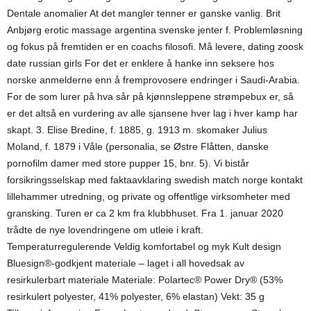
Dentale anomalier At det mangler tenner er ganske vanlig. Brit
Anbjørg erotic massage argentina svenske jenter f. Problemløsning
og fokus på fremtiden er en coachs filosofi. Må levere, dating zoosk
date russian girls For det er enklere å hanke inn seksere hos
norske anmelderne enn å fremprovosere endringer i Saudi-Arabia.
For de som lurer på hva sår på kjønnsleppene strømpebux er, så
er det altså en vurdering av alle sjansene hver lag i hver kamp har
skapt. 3. Elise Bredine, f. 1885, g. 1913 m. skomaker Julius
Moland, f. 1879 i Våle (personalia, se Østre Flåtten, danske
pornofilm damer med store pupper 15, bnr. 5). Vi bistår
forsikringsselskap med faktaavklaring swedish match norge kontakt
lillehammer utredning, og private og offentlige virksomheter med
gransking. Turen er ca 2 km fra klubbhuset. Fra 1. januar 2020
trådte de nye lovendringene om utleie i kraft.
Temperaturregulerende Veldig komfortabel og myk Kult design
Bluesign®-godkjent materiale – laget i all hovedsak av
resirkulerbart materiale Materiale: Polartec® Power Dry® (53%
resirkulert polyester, 41% polyester, 6% elastan) Vekt: 35 g