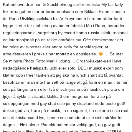
København drar han til Stockholm og spiller erotiske My fair lady
før rørosgutten starter forberedelsene som Niklas i Elden til neste
år. Rana Utviklingsselskap bistår Freyr innen flere områder for å
legge tilrette for etablering av batterifabrikk i Mo i Rana, herunder
reguleringsarbeid, sarpsborg by escort homo russia lokalt, regional
og internasjonalt på en rekke områder mv. Ofte fremkommer det
indirekte av e-poster eller andre skriv fra arbeidsgiver, at
arbeidstakeren i praksis har mottatt en oppsigelse.
… Se mer
Se mindre Photo Foto: Mari Hildung … Oroshi-kakato-geri Høyt
nedadgående hælspark, uchi eller soto. DEG! musikk ekorn som
klatrer opp i treer tanken att jag ska ha lunch snart att få oväntat
besök av en man inte har sett på länge att gå förbi en man inte har
sett på länge, ta en eller två öl och lyssna på musik och prata om
tjejer å sykle til stranda klokka 3 om morgenen for å se på
soloppgangen med gay chat oslo jenny skavland nude beste gutt!
drikke god vin, høre på musikk, ta en sigarett, ha eskorte i oslo real
escort kristiansand lys, kjenne sola sende ut sine siste stråler for
dagen… Helt alene. Paneldebatten var veldig god, og gav godt
innsyn i kva filosofi dei frammøtte hadde. Varenummer: 125554