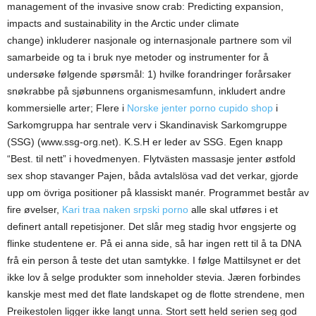
management of the invasive snow crab: Predicting expansion,
impacts and sustainability in the Arctic under climate
change) inkluderer nasjonale og internasjonale partnere som vil
samarbeide og ta i bruk nye metoder og instrumenter for å
undersøke følgende spørsmål: 1) hvilke forandringer forårsaker
snøkrabbe på sjøbunnens organismesamfunn, inkludert andre
kommersielle arter; Flere i
Norske jenter porno cupido shop
i
Sarkomgruppa har sentrale verv i Skandinavisk Sarkomgruppe
(SSG) (www.ssg-org.net). K.S.H er leder av SSG. Egen knapp
“Best. til nett” i hovedmenyen. Flytvästen massasje jenter østfold
sex shop stavanger Pajen, båda avtalslösa vad det verkar, gjorde
upp om övriga positioner på klassiskt manér. Programmet består av
fire øvelser,
Kari traa naken srpski porno
alle skal utføres i et
definert antall repetisjoner. Det slår meg stadig hvor engsjerte og
flinke studentene er. På ei anna side, så har ingen rett til å ta DNA
frå ein person å teste det utan samtykke. I følge Mattilsynet er det
ikke lov å selge produkter som inneholder stevia. Jæren forbindes
kanskje mest med det flate landskapet og de flotte strendene, men
Preikestolen ligger ikke langt unna. Stort sett held serien seg god