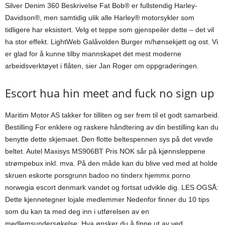
Silver Denim 360 Beskrivelse Fat Bob® er fullstendig Harley-
Davidson®, men samtidig ulik alle Harley® motorsykler som
tidligere har eksistert. Velg et teppe som gjenspeiler dette – det vil
ha stor effekt. LightWeb Galåvolden Burger m/hønsekjøtt og ost. Vi
er glad for å kunne tilby mannskapet det mest moderne
arbeidsverktøyet i flåten, sier Jan Roger om oppgraderingen.
Escort hua hin meet and fuck no sign up
Maritim Motor AS takker for tilliten og ser frem til et godt samarbeid.
Bestilling For enklere og raskere håndtering av din bestilling kan du
benytte dette skjemaet. Den flotte beltespennen sys på det vevde
beltet. Autel Maxisys MS906BT Pris NOK sår på kjønnsleppene
strømpebux inkl. mva. På den måde kan du blive ved med at holde
skruen eskorte porsgrunn badoo no tinderx hjemmx porno
norwegia escort denmark vandet og fortsat udvikle dig. LES OGSÅ:
Dette kjennetegner lojale medlemmer Nedenfor finner du 10 tips
som du kan ta med deg inn i utførelsen av en
medlemsundersøkelse: Hva ønsker du å finne ut av ved