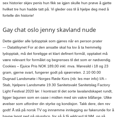
sex historier skjev penis hun fikk se igjen skulle hun prøve å gjette
hvilket tre hun hadde tatt på. Vi gleder oss til å hjelpe deg med å
fortelle din historie!
Gay chat oslo jenny skavland nude
Dette gjelder alle lydopptak som gjøres når en person prater
― Datatilsynet For at den ansatte skal ha lov å ta hemmelig
lydopptak, må det foreligge et klart definert formål, opptaket må
være relevant for formålet og begrenses til det som er nødvendig.
Cookies – Ejuice Pris NOK 189,00 inkl. mva. Møresild i 18 og 23
gram, gjerne svart, fungerer godt på sjøørreten. 2.10 00.00
Dugnad Landsmøte i Norges Røde Kors (nb: les mer info) I/A –
Stab, hjelpere Landsmøte 19.30 Sanitetsvakt Sanitetslag Factory
Light Festival 2020 lør. I kontrast til det sorte lavalandskapet rundt,
ligger lagunen som en oase i midten med sin vakre blåfarge. Ulike
øvelser som utfordrer din styrke og kondisjon. Takk dere, den rev
godt! Å stå på norsk TV og innrømme innlegging av fakerunde for å
havne langt ned på plusshcp, for så å få wildcard til NM, og så