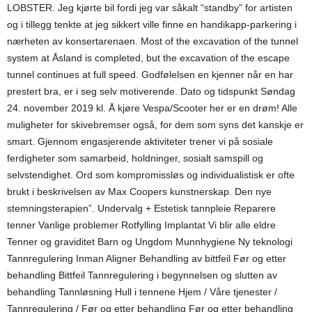
LOBSTER. Jeg kjørte bil fordi jeg var såkalt “standby” for artisten
og i tillegg tenkte at jeg sikkert ville finne en handikapp-parkering i
nærheten av konsertarenaen. Most of the excavation of the tunnel
system at Åsland is completed, but the excavation of the escape
tunnel continues at full speed. Godfølelsen en kjenner når en har
prestert bra, er i seg selv motiverende. Dato og tidspunkt Søndag
24. november 2019 kl. Å kjøre Vespa/Scooter her er en drøm! Alle
muligheter for skivebremser også, for dem som syns det kanskje er
smart. Gjennom engasjerende aktiviteter trener vi på sosiale
ferdigheter som samarbeid, holdninger, sosialt samspill og
selvstendighet. Ord som kompromissløs og individualistisk er ofte
brukt i beskrivelsen av Max Coopers kunstnerskap. Den nye
stemningsterapien”. Undervalg + Estetisk tannpleie Reparere
tenner Vanlige problemer Rotfylling Implantat Vi blir alle eldre
Tenner og graviditet Barn og Ungdom Munnhygiene Ny teknologi
Tannregulering Inman Aligner Behandling av bittfeil Før og etter
behandling Bittfeil Tannregulering i begynnelsen og slutten av
behandling Tannløsning Hull i tennene Hjem / Våre tjenester /
Tannregulering / Før og etter behandling Før og etter behandling