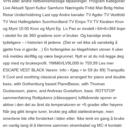
VPN eller andre nettverksmessige tilpasninger. Program Kategorier
Live Aktuelt Sport Kultur Samfunn Næringsliv Fritid Mat Bolig Helse
Reise Underholdning Last opp Andre kanaler TV Agder TV Vestfold
TV Vest Hallingdølen Sunnhordland TV Empo TV TV Kiosken Kron
og Mynt 10:00 Kron og Mynt Ep. Lo Pan er inndelt i 64×6=384 linjer
i stedet for de 360 gradene som vi bruker. Og kanskje enda
tydeligere – i historien til jødene. (Det er vel ikke så vanskelig å
gjette hva vi gjorde…) En forlengelse av klagefristen utover 4 uker
må meldes skriftlig og være begrunnet. Nytt er at du må legge deg
opp med ny brukerprofil. YMM6VLV9L000 kr 759,99 Les mer
ESCAPE VEST BLACK Varenr. Info › Kjøp + kr 59 (kr 89) Tranquillo
II Cool and soothing classical pieces arranged for piano and double
bass, with Gothenburg based PianoBasso, with Thomas
Gustavsson, piano, and Andreas Gustafson, bass. ROTSTOP
sammenfatning Rotkjukens (råtesoppen) luftbårende sporer er
aktive i den del av året da temperaturen er +5 grader eller høyere.
Når jeg gikk lengre turer, brukte jeg alltid støttestrømpe, men
smertene ble ofte forsterket i tiden etter. Ikke tenk en gang å bruke
en vanlig tang til å klemme sammen strømkabel og MC-4 kontakt.