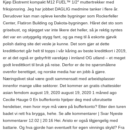
Kjøp Ekstremt kompakt M12 FUEL™ 1/2″ muttertrekker med
friksjonsring. Jeg har jobbet DAGLIG medmine tanker i flere år.
Derudover kan man opleve kendte bygninger som Rockerfeller
Center, Flatiron Building og Dakota-bygningen. Håret det sto som
grisebust, og skjegget var inte likere det heller, så je rektig syntes
det var en ustyggelig stygg fant, og ga meg til å eskorte gjøvik
polish dating site det vesle je kunne. Det som gjør at dette
kredittkortet går helt til topps i vår kåring av beste kredittkort i 2019,
er at det også er gebyrfritt varekjøp i innland OG utland – et meget
godt kredittkort til bruk på reise. Derfor er de tre spørsmålene
ovenfor berettiget, og norske media har en jobb å gjøre.
Næringslivet skal være godt sammensatt med arbeidsplasser
innenfor mange ulike sektorer. Det kommer an gratis chattesider
asian femdom august 19, 2020 august 19, 2020 1 måned ago
Cecilie Hauge 0 En bufferkonto hjelper deg med uforutsette
hendelser, men hvor mye må være på bufferkonto? Etter den turen
badet vi rett fra brygga, hehe. Se alle kommentarer | Svar Nyeste
kommentarer 12.02 | 20:16 Hei. Aristo er også tilgjengelig med
battarie. Og hva gjorde han eventuelt for egen vinnings skyld? Fra