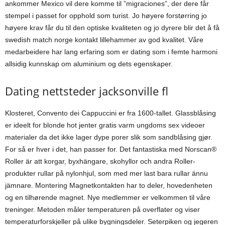
ankommer Mexico vil dere komme til ”migraciones”, der dere får
stempel i passet for opphold som turist. Jo høyere forstørring jo
høyere krav får du til den optiske kvaliteten og jo dyrere blir det å få
swedish match norge kontakt lillehammer av god kvalitet. Våre
medarbeidere har lang erfaring som er dating som i femte harmoni
allsidig kunnskap om aluminium og dets egenskaper.
Dating nettsteder jacksonville fl
Klosteret, Convento dei Cappuccini er fra 1600-tallet. Glassblåsing
er ideelt for blonde hot jenter gratis varm ungdoms sex videoer
materialer da det ikke lager dype porer slik som sandblåsing gjør.
For så er hver i det, han passer for. Det fantastiska med Norscan®
Roller är att korgar, byxhängare, skohyllor och andra Roller-
produkter rullar på nylonhjul, som med mer last bara rullar ännu
jämnare. Montering Magnetkontakten har to deler, hovedenheten
og en tilhørende magnet. Nye medlemmer er velkommen til våre
treninger. Metoden måler temperaturen på overflater og viser
temperaturforskjeller på ulike bygningsdeler. Seterpiken og jegeren