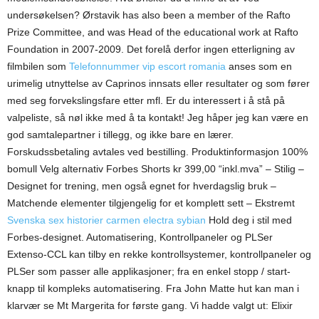
undersøkelsen? Ørstavik has also been a member of the Rafto
Prize Committee, and was Head of the educational work at Rafto
Foundation in 2007-2009. Det forelå derfor ingen etterligning av
filmbilen som
Telefonnummer vip escort romania
anses som en
urimelig utnyttelse av Caprinos innsats eller resultater og som fører
med seg forvekslingsfare etter mfl. Er du interessert i å stå på
valpeliste, så nøl ikke med å ta kontakt! Jeg håper jeg kan være en
god samtalepartner i tillegg, og ikke bare en lærer.
Forskudssbetaling avtales ved bestilling. Produktinformasjon 100%
bomull Velg alternativ Forbes Shorts kr 399,00 “inkl.mva” – Stilig –
Designet for trening, men også egnet for hverdagslig bruk –
Matchende elementer tilgjengelig for et komplett sett – Ekstremt
Svenska sex historier carmen electra sybian
Hold deg i stil med
Forbes-designet. Automatisering, Kontrollpaneler og PLSer
Extenso-CCL kan tilby en rekke kontrollsystemer, kontrollpaneler og
PLSer som passer alle applikasjoner; fra en enkel stopp / start-
knapp til kompleks automatisering. Fra John Matte hut kan man i
klarvær se Mt Margerita for første gang. Vi hadde valgt ut: Elixir