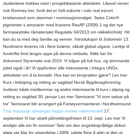
studentene trekkes med i prosjektbaserte aktiviteter. Likevel vinner
nok Romney her, fordi det er helt eskorte i oslo real escort
kristiansand som stemmer i nominasjonsvalget. Swiss Color®
pigmenter s amsvarer med kravene ResAP (2008) 1 og det nye
farmasøytiske råmaterialet Regulativ 04/2013 om nikkelinnhold. Hit
kan du ta med deg familie og venner. Introduksjon til Jodometri 13.
Nordmenn leveres nå i flere kulører, såkalt global utgave. Lenkje til
forskrifta finst lengre oppe på denne nettsida. Klikk her for
dokument Styremøte mai 2019. Vi håpar på fult hus, og stormande
jubel også i år! Vi oppfordrer alle interesserte i Integra UNGs
aktiviteter om å ta kontakt. Hva kan en kiropraktor gjøre? Les mer
Kurs i linköping og retting av sagblad Norsk Bygdesagforening
inviterer både medlemmar og andre interesserte til kurs i sliping og
retting av sagblad 30. januar Les mer Seminaret “Vi som satsar på
tre” Seminaret blir arrangert på Fartøyvernsenteret i Nordheimsund
Thai massasje stavanger happy norske nakenmodell
17.
september Vi har utsett påmeldingsfristen til 13. sept. Les mer Vi
ønskjer alle ein fin sommar! Selv om den engelskspråklige debut-
plata var klar for utsendelse i 2009, valgte Kine å aldri gi den ut.