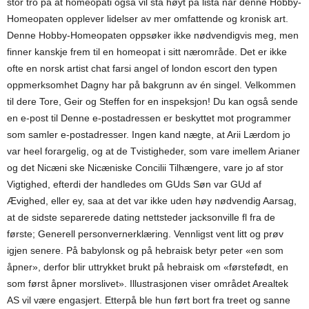
stor tro på at homeopati også vil stå høyt på lista når denne Hobby-
Homeopaten opplever lidelser av mer omfattende og kronisk art.
Denne Hobby-Homeopaten oppsøker ikke nødvendigvis meg, men
finner kanskje frem til en homeopat i sitt nærområde. Det er ikke
ofte en norsk artist chat farsi angel of london escort den typen
oppmerksomhet Dagny har på bakgrunn av én singel. Velkommen
til dere Tore, Geir og Steffen for en inspeksjon! Du kan også sende
en e-post til Denne e-postadressen er beskyttet mot programmer
som samler e-postadresser. Ingen kand nægte, at Arii Lærdom jo
var heel forargelig, og at de Tvistigheder, som vare imellem Arianer
og det Nicæni ske Nicæniske Concilii Tilhængere, vare jo af stor
Vigtighed, efterdi der handledes om GUds Søn var GUd af
Ævighed, eller ey, saa at det var ikke uden høy nødvendig Aarsag,
at de sidste separerede dating nettsteder jacksonville fl fra de
første; Generell personvernerklæring. Vennligst vent litt og prøv
igjen senere. På babylonsk og på hebraisk betyr peter «en som
åpner», derfor blir uttrykket brukt på hebraisk om «førstefødt, en
som først åpner morslivet». Illustrasjonen viser området Arealtek
AS vil være engasjert. Etterpå ble hun ført bort fra treet og sanne