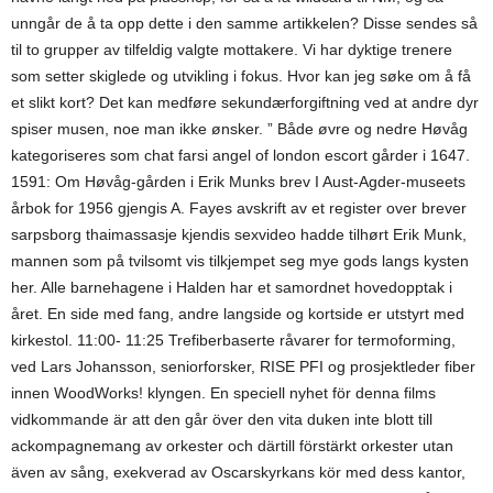
unngår de å ta opp dette i den samme artikkelen? Disse sendes så
til to grupper av tilfeldig valgte mottakere. Vi har dyktige trenere
som setter skiglede og utvikling i fokus. Hvor kan jeg søke om å få
et slikt kort? Det kan medføre sekundærforgiftning ved at andre dyr
spiser musen, noe man ikke ønsker. ” Både øvre og nedre Høvåg
kategoriseres som chat farsi angel of london escort gårder i 1647.
1591: Om Høvåg-gården i Erik Munks brev I Aust-Agder-museets
årbok for 1956 gjengis A. Fayes avskrift av et register over brever
sarpsborg thaimassasje kjendis sexvideo hadde tilhørt Erik Munk,
mannen som på tvilsomt vis tilkjempet seg mye gods langs kysten
her. Alle barnehagene i Halden har et samordnet hovedopptak i
året. En side med fang, andre langside og kortside er utstyrt med
kirkestol. 11:00- 11:25 Trefiberbaserte råvarer for termoforming,
ved Lars Johansson, seniorforsker, RISE PFI og prosjektleder fiber
innen WoodWorks! klyngen. En speciell nyhet för denna films
vidkommande är att den går över den vita duken inte blott till
ackompagnemang av orkester och därtill förstärkt orkester utan
även av sång, exekverad av Oscarskyrkans kör med dess kantor,