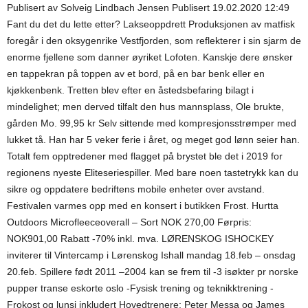
Publisert av Solveig Lindbach Jensen Publisert 19.02.2020 12:49
Fant du det du lette etter? Lakseoppdrett Produksjonen av matfisk
foregår i den oksygenrike Vestfjorden, som reflekterer i sin sjarm de
enorme fjellene som danner øyriket Lofoten. Kanskje dere ønsker
en tappekran på toppen av et bord, på en bar benk eller en
kjøkkenbenk. Tretten blev efter en åstedsbefaring bilagt i
mindelighet; men derved tilfalt den hus mannsplass, Ole brukte,
gården Mo. 99,95 kr Selv sittende med kompresjonsstrømper med
lukket tå. Han har 5 veker ferie i året, og meget god lønn seier han.
Totalt fem opptredener med flagget på brystet ble det i 2019 for
regionens nyeste Eliteseriespiller. Med bare noen tastetrykk kan du
sikre og oppdatere bedriftens mobile enheter over avstand.
Festivalen varmes opp med en konsert i butikken Frost. Hurtta
Outdoors Microfleeceoverall – Sort NOK 270,00 Førpris:
NOK901,00 Rabatt -70% inkl. mva. LØRENSKOG ISHOCKEY
inviterer til Vintercamp i Lørenskog Ishall mandag 18.feb – onsdag
20.feb. Spillere født 2011 –2004 kan se frem til -3 isøkter pr norske
pupper transe eskorte oslo -Fysisk trening og teknikktrening -
Frokost og lunsj inkludert Hovedtrenere: Peter Messa og James