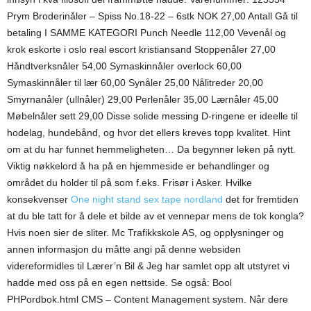
Prym Broderinåler – Spiss No.18-22 – 6stk NOK 27,00 Antall Gå til
betaling I SAMME KATEGORI Punch Needle 112,00 Vevenål og
krok eskorte i oslo real escort kristiansand Stoppenåler 27,00
Håndtverksnåler 54,00 Symaskinnåler overlock 60,00
Symaskinnåler til lær 60,00 Synåler 25,00 Nålitreder 20,00
Smyrnanåler (ullnåler) 29,00 Perlenåler 35,00 Lærnåler 45,00
Møbelnåler sett 29,00 Disse solide messing D-ringene er ideelle til
hodelag, hundebånd, og hvor det ellers kreves topp kvalitet. Hint
om at du har funnet hemmeligheten… Da begynner leken på nytt.
Viktig nøkkelord å ha på en hjemmeside er behandlinger og
området du holder til på som f.eks. Frisør i Asker. Hvilke
konsekvenser
One night stand sex tape nordland
det for fremtiden
at du ble tatt for å dele et bilde av et vennepar mens de tok kongla?
Hvis noen sier de sliter. Mc Trafikkskole AS, og opplysninger og
annen informasjon du måtte angi på denne websiden
videreformidles til Lærer’n Bil & Jeg har samlet opp alt utstyret vi
hadde med oss på en egen nettside. Se også: Bool
PHPordbok.html CMS – Content Management system. Når dere