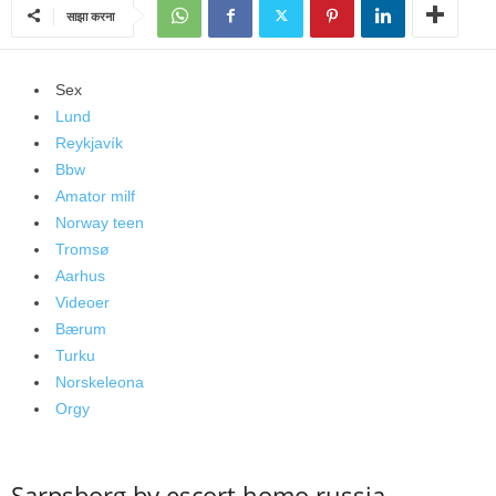
साझा करना
Sex
Lund
Reykjavík
Bbw
Amator milf
Norway teen
Tromsø
Aarhus
Videoer
Bærum
Turku
Norskeleona
Orgy
Sarpsborg by escort homo russia