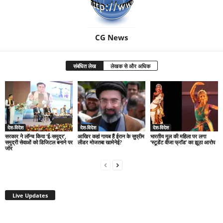
CG News
संबंधित लेख
लेखक से और अधिक
देश-विदेश
देश-विदेश
देश-विदेश
सरकार ने लॉन्च किया ‘ई-समुद्र’,
आखिर कहां गायब हैं ईरान के सुप्रीम
भारतीय मूल की महिला पर लगा
समुद्री सेवाओं को डिजिटल बनाने पर
लीडर मोजतबा खामेनेई?
‘स्टूडेंट वीजा फ्रॉड’ का झूठा आरोप
जोर
Live Updates