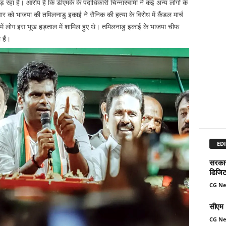
़ रहा है। आरोप है कि डीएमके के पदाधिकारी चिन्नास्वामी ने कई अन्य लोगों के
 को भाजपा की तमिलनाडु इकाई ने सैनिक की हत्या के विरोध में कैंडल मार्च
ें लोग इस भूख हड़ताल में शामिल हुए थे। तमिलनाडु इकाई के भाजपा चीफ
हैं।
EDI
सरकार 
डिजिट
CG N
सीएम म
CG N