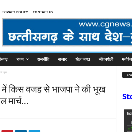
PRIVACY POLICY
CONTACT US
तीसगढ़
राज्य
राजनीति
बाजार
खेल जगत
जीवनशैली
मनोरं
की भूख...
Liv
 में किस वजह से भाजपा ने की भूख
St
ल मार्च…