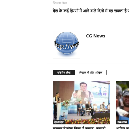
पिछला लेख
देश के कई हिस्सों में आने वाले दिनों में बढ़ सकता है
CG News
संबंधित लेख
लेखक से और अधिक
देश-विदेश
देश-विदेश
सरकार ने लॉन्च किया ‘ई-समुद्र’, समुद्री
आखिर कहां