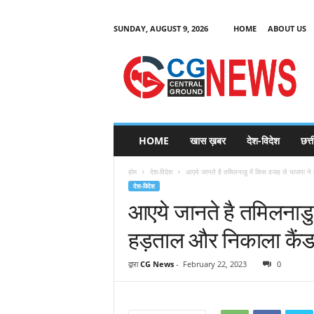
SUNDAY, AUGUST 9, 2026
HOME
ABOUT US
C
G
HOME
खास ख़बर
देश-विदेश
छत्
N
e
होम
देश-विदेश
आएये जानते है तमिलनाडु में किस वजह से भाजपा ने 
w
देश-विदेश
s
आएये जानते है तमिलनाडु
हड़ताल और निकाला कैंड
द्वारा
CG News
-
February 22, 2023
0