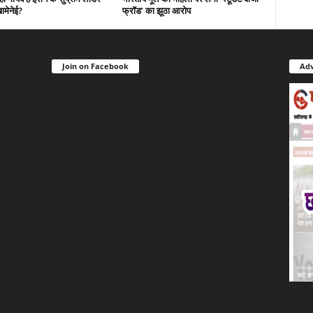
ामेनेई?
फ्रॉड’ का झूठा आरोप
Join on Facebook
Adv