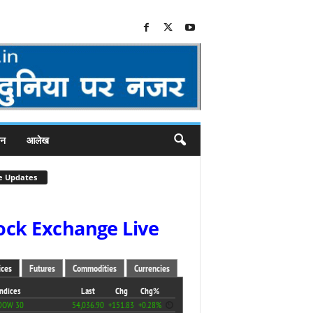
जन
आलेख
e Updates
ock Exchange Live