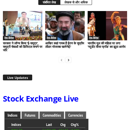
संबंधित लेख
लेखक से और अधिक
देश-विदेश
देश-विदेश
देश-विदेश
सरकार ने लॉन्च किया ‘ई-समुद्र’,
आखिर कहां गायब हैं ईरान के सुप्रीम
भारतीय मूल की महिला पर लगा
समुद्री सेवाओं को डिजिटल बनाने पर
लीडर मोजतबा खामेनेई?
‘स्टूडेंट वीजा फ्रॉड’ का झूठा आरोप
जोर
Live Updates
Stock Exchange Live