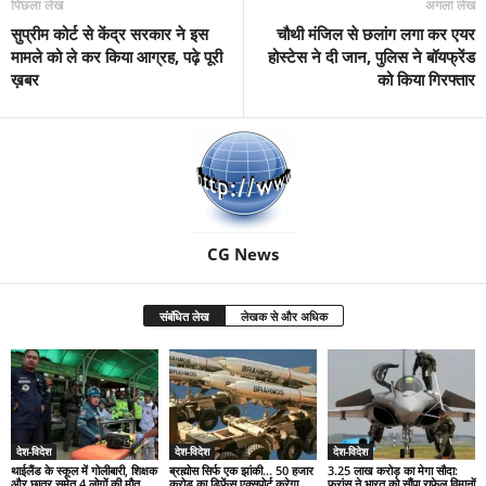
पिछला लेख
अगला लेख
सुप्रीम कोर्ट से केंद्र सरकार ने इस
चौथी मंजिल से छलांग लगा कर एयर
मामले को ले कर किया आग्रह, पढ़े पूरी
होस्टेस ने दी जान, पुलिस ने बॉयफ्रेंड
ख़बर
को किया गिरफ्तार
CG News
संबंधित लेख
लेखक से और अधिक
देश-विदेश
देश-विदेश
देश-विदेश
थाईलैंड के स्कूल में गोलीबारी, शिक्षक
ब्रह्मोस सिर्फ एक झांकी… 50 हजार
3.25 लाख करोड़ का मेगा सौदा:
और छात्र समेत 4 लोगों की मौत
करोड़ का डिफेंस एक्सपोर्ट करेगा
फ्रांस ने भारत को सौंपा राफेल विमानों