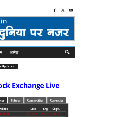
जन
आलेख
e Updates
ock Exchange Live