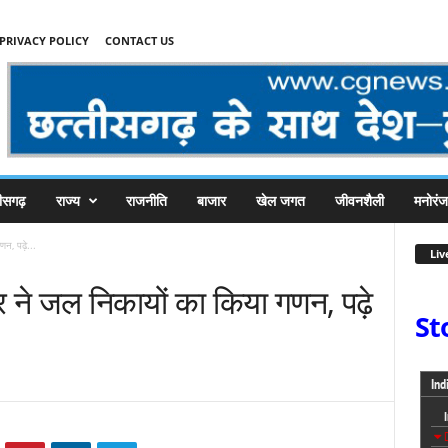
PRIVACY POLICY
CONTACT US
तीसगढ़
राज्य
राजनीति
बाजार
खेल जगत
जीवनशैली
मनोरं
णन, पढ़े...
Liv
र ने जल निकायों का किया गणन, पढ़े
St