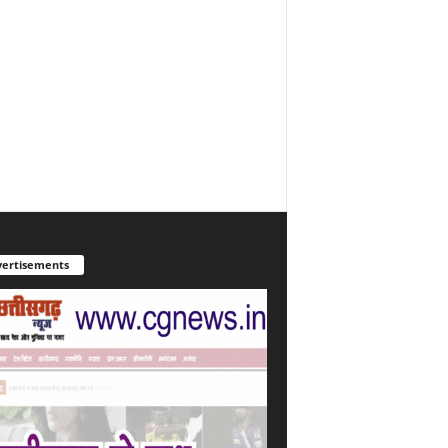
ertisements