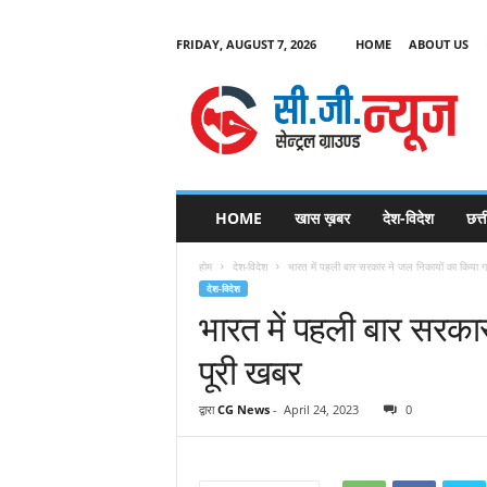
FRIDAY, AUGUST 7, 2026
HOME
ABOUT US
C
G
HOME
खास ख़बर
देश-विदेश
छत्
N
e
होम
देश-विदेश
भारत में पहली बार सरकार ने जल निकायों का किया ग
w
देश-विदेश
s
भारत में पहली बार सरका
पूरी खबर
द्वारा
CG News
-
April 24, 2023
0