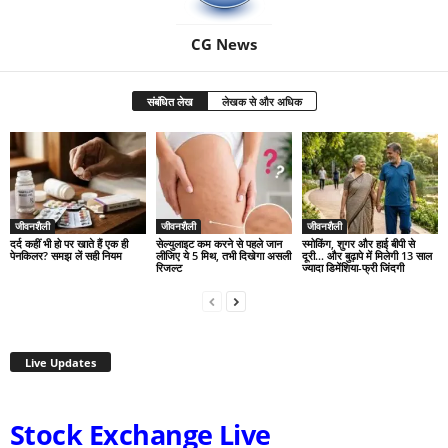
CG News
संबंधित लेख
लेखक से और अधिक
जीवनशैली
जीवनशैली
जीवनशैली
दर्द कहीं भी हो पर खाते हैं एक ही
सेल्युलाइट कम करने से पहले जान
स्मोकिंग, शुगर और हाई बीपी से
पेनकिलर? समझ लें सही नियम
लीजिए ये 5 मिथ, तभी दिखेगा असली
दूरी… और बुढ़ापे में मिलेगी 13 साल
रिजल्ट
ज्यादा डिमेंशिया-फ्री जिंदगी
Live Updates
Stock Exchange Live