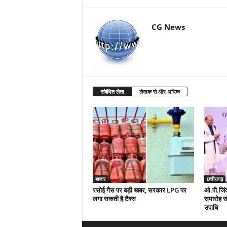
CG News
संबंधित लेख
लेखक से और अधिक
बाजार
छत्तीसगढ़
रसोई गैस पर बड़ी खबर, सरकार LPG पर
ओ.पी.जिंदल
लगा सकती है टैक्स
समारोह संप
उपाधि