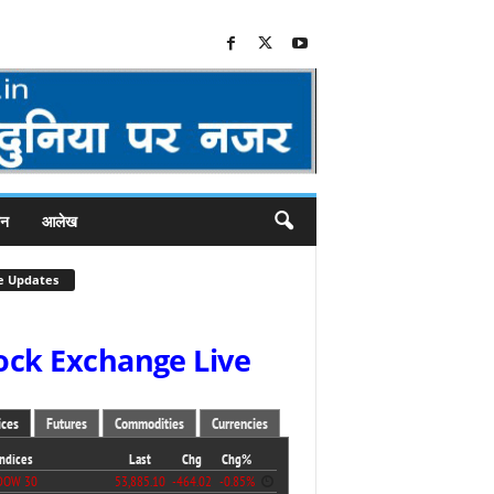
जन
आलेख
e Updates
ock Exchange Live