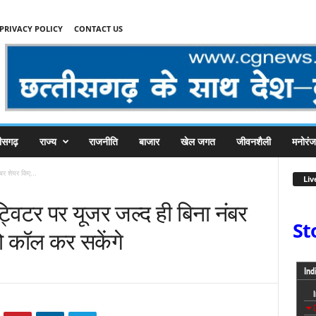
PRIVACY POLICY
CONTACT US
तीसगढ़
राज्य
राजनीति
बाजार
खेल जगत
जीवनशैली
मनोरं
बर शेयर किए...
Liv
ट्विटर पर यूजर जल्द ही बिना नंबर
St
 कॉल कर सकेंगे