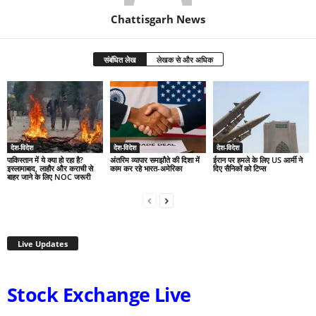
Chattisgarh News
संबंधित लेख
लेखक से और अधिक
देश-विदेश
देश-विदेश
देश-विदेश
पाकिस्तान में ये क्या हो रहा है?
अंतरिम व्यापार समझौते की दिशा में
ईरान पर हमले के लिए US आर्मी ने
इस्लामाबाद, लाहौर और कराची से
काम कर रहे भारत-अमेरिका
दिए सैनिकों को टिप्स
बाहर जाने के लिए NOC जरूरी
Live Updates
Stock Exchange Live