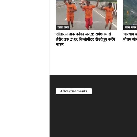
खास ख़बर
खास ख़बर
सीताराम डाक कांवड़ यात्रा: रामेश्वरम से
चारधाम या
इंदौर तक 2100 किलोमीटर दौड़ते हुए करेंगे
मौसम और 
सफर
Advertisements