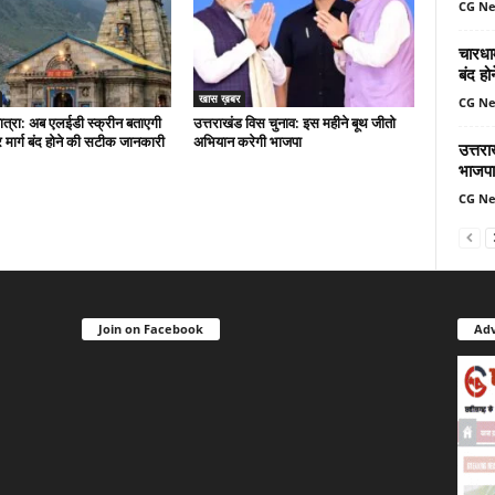
CG N
चारधा
बंद ह
खास ख़बर
CG N
त्रा: अब एलईडी स्क्रीन बताएगी
उत्तराखंड विस चुनाव: इस महीने बूथ जीतो
मार्ग बंद होने की सटीक जानकारी
अभियान करेगी भाजपा
उत्तर
भाजपा
CG N
Join on Facebook
Adv