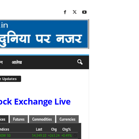
जन
आलेख
e Updates
ock Exchange Live