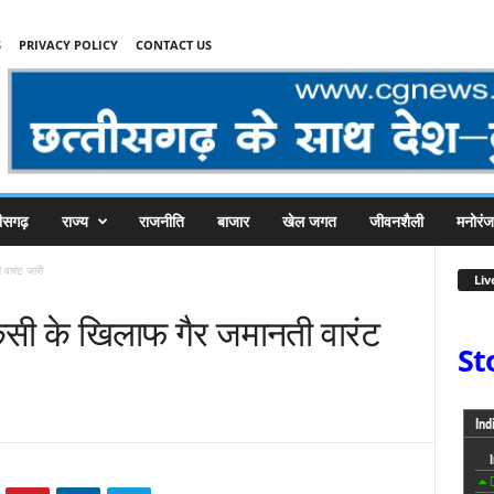
S
PRIVACY POLICY
CONTACT US
तीसगढ़
राज्य
राजनीति
बाजार
खेल जगत
जीवनशैली
मनोरं
वारंट जारी
Liv
कसी के खिलाफ गैर जमानती वारंट
St