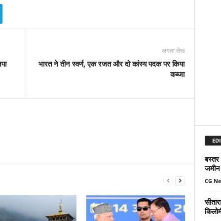
अगला लेख
जपा
भारत ने तीन स्वर्ण, एक रजत और दो कांस्य पदक पर किया
कब्जा
EDI
बस्तर
जमीन 
CG N
सीतार
किलोमी