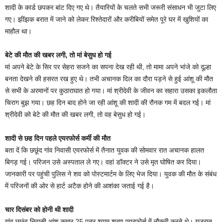
शादी के कार्ड छपकर बांट दिए गए थे। तैयारियों के चलते सभी जरूरी संसाधन भी जुटा लिए
गए। झींझक बरात में जाने को लेकर रिश्तेदारों और करीबियों समेत पूरे घर में खुशियों का
माहौल था।
बेटे की मौत की खबर लगी, तो मां बेसुध हो गई
मां अपने बेटे के सिर पर सेहरा सजने का सपना देख रही थी, तो मामा अपने भांजे को दूल्हा
बनता देखने की हसरत रख हुए थे। तभी अचानक दिल का दौरा पड़ने से हुई आंशू की मौत
से सभी के अरमानों पर कुठाराघात हो गया। मां श्रीदेवी के जीवन का सहारा उसका इकलौता
चिराग बुझ गया। छह दिन बाद होने जा रही आंशू की शादी की रौनक गम में बदल गई। मां
श्रीदेवी को बेटे की मौत की खबर लगी, तो वह बेसुध हो गई।
शादी से छह दिन पहले एयरफोर्स कर्मी की मौत
बता दें कि छछूंद गांव निवासी एयरफोर्स में तैनात युवक की सोमवार रात अचानक हालत
बिगड़ गई। परिजन उसे अस्पताल ले गए। वहां डॉक्टर ने उसे मृत घोषित कर दिया।
जानकारी पर पहुंची पुलिस ने शव को पोस्टमार्टम के लिए भेज दिया। युवक की मौत के संबंध
में परिजनों की ओर से हार्ट अटैक होने की आशंका जताई गई है।
चार दिसंबर को होनी थी शादी
गांव छछूंद निवासी आंशू कुमार 25 पुत्र श्याम शरण एयरफोर्स में नौकरी करते थे। गुजरात