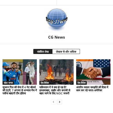
CG News
संबंधित लेख
लेखक से और अधिक
खेल जगत
देश-विदेश
देश-विदेश
शुभमन गिल की सेना में 4 नेट बॉलर्स
पाकिस्तान में ये क्या हो रहा है?
अंतरिम व्यापार समझौते की दिशा में
की एंट्री, 7 अगस्त से अभ्यास मैच में
इस्लामाबाद, लाहौर और कराची से
काम कर रहे भारत-अमेरिका
पसीना बहाएगी टीम इंडिया
बाहर जाने के लिए NOC जरूरी