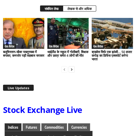
संबंधित लेख
लेखक से और अधिक
देश-विदेश
देश-विदेश
देश-विदेश
बलूचिस्तान-खैबर पख्तूनख्वा में
थाईलैंड के स्कूल में गोलीबारी, शिक्षक
ब्रह्मोस सिर्फ एक झांकी… 50 हजार
बगावत, कमजोर पड़ी शहबाज सरकार
और छात्र समेत 4 लोगों की मौत
करोड़ का डिफेंस एक्सपोर्ट करेगा
भारत
Live Updates
Stock Exchange Live