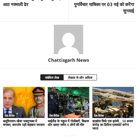
आठ नक्सली ढेर
पुनर्विचार याचिका पर 03 मई को करेंगा
सुनवाई
Chattisgarh News
संबंधित लेख
लेखक से और अधिक
देश-विदेश
देश-विदेश
देश-विदेश
बलूचिस्तान-खैबर पख्तूनख्वा में
थाईलैंड के स्कूल में गोलीबारी, शिक्षक
ब्रह्मोस सिर्फ एक झांकी… 50 हजार
बगावत, कमजोर पड़ी शहबाज सरकार
और छात्र समेत 4 लोगों की मौत
करोड़ का डिफेंस एक्सपोर्ट करेगा
भारत