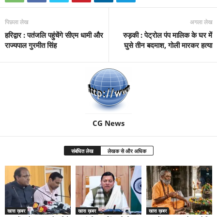
पिछला लेख
अगला लेख
हरिद्वार : पतंजलि पहुंचेंगे सीएम धामी और
रुड़की : पेट्रोल पंप मालिक के घर में
राज्यपाल गुरमीत सिंह
घुसे तीन बदमाश, गोली मारकर हत्या
CG News
संबंधित लेख
लेखक से और अधिक
खास ख़बर
खास ख़बर
खास ख़बर